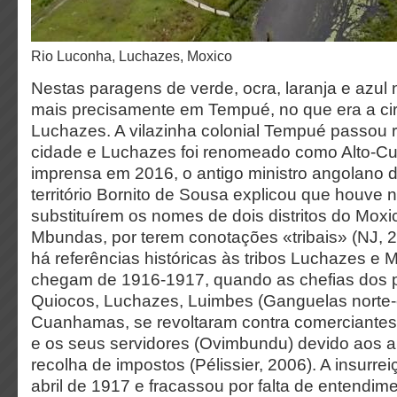
Rio Luconha, Luchazes, Moxico
Nestas paragens de verde, ocra, laranja e azu
mais precisamente em Tempué, no que era a ci
Luchazes. A vilazinha colonial Tempué passou
cidade e Luchazes foi renomeado como Alto-Cui
imprensa em 2016, o antigo ministro angolano 
território Bornito de Sousa explicou que houve
substituírem os nomes de dois distritos do Mox
Mbundas, por terem conotações «tribais» (NJ, 2
há referências históricas às tribos Luchazes e
chegam de 1916-1917, quando as chefias dos
Quiocos, Luchazes, Luimbes (Ganguelas norte-o
Cuanhamas, se revoltaram contra comerciantes
e os seus servidores (Ovimbundu) devido aos a
recolha de impostos (Pélissier, 2006). A insurre
abril de 1917 e fracassou por falta de entendim