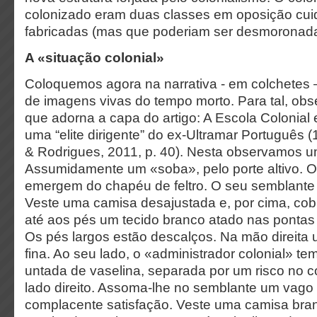
colonizado eram duas classes em oposição cu
fabricadas (mas que poderiam ser desmoronada
A «situação colonial»
Coloquemos agora na narrativa - em colchetes –
de imagens vivas do tempo morto. Para tal, obs
que adorna a capa do artigo: A Escola Colonial
uma “elite dirigente” do ex-Ultramar Português
& Rodrigues, 2011, p. 40). Nesta observamos
Assumidamente um «soba», pelo porte altivo. O
emergem do chapéu de feltro. O seu semblante é
Veste uma camisa desajustada e, por cima, cob
até aos pés um tecido branco atado nas ponta
Os pés largos estão descalços. Na mão direita
fina. Ao seu lado, o «administrador colonial» tem
untada de vaselina, separada por um risco no 
lado direito. Assoma-lhe no semblante um vago 
complacente satisfação. Veste uma camisa bran