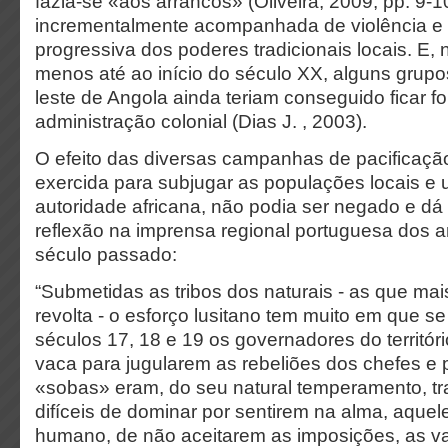
fazia-se «aos arrancos» (Oliveira, 2009, pp. 9-
incrementalmente acompanhada de violência e 
progressiva dos poderes tradicionais locais. E, 
menos até ao início do século XX, alguns grupo
leste de Angola ainda teriam conseguido ficar f
administração colonial (Dias J. , 2003).
O efeito das diversas campanhas de pacificação
exercida para subjugar as populações locais e u
autoridade africana, não podia ser negado e dá
reflexão na imprensa regional portuguesa dos 
século passado:
“Submetidas as tribos dos naturais - as que mais
revolta - o esforço lusitano tem muito em que 
séculos 17, 18 e 19 os governadores do territóri
vaca para jugularem as rebeliões dos chefes e
«sobas» eram, do seu natural temperamento, tra
difíceis de dominar por sentirem na alma, aquele 
humano, de não aceitarem as imposições, as v