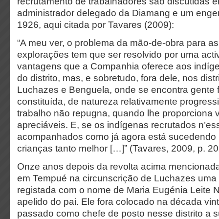
recrutamento de trabalhadores são discutidas e
administrador delegado da Diamang e um engen
1926, aqui citada por Tavares (2009):
“A meu ver, o problema da mão-de-obra para a
explorações tem que ser resolvido por uma act
vantagens que a Companhia oferece aos indíge
do distrito, mas, e sobretudo, fora dele, nos dist
Luchazes e Benguela, onde se encontra gente 
constituída, de natureza relativamente progress
trabalho não repugna, quando lhe proporciona
apreciáveis. E, se os indígenas recrutados n’ess
acompanhados como já agora está sucedendo 
crianças tanto melhor […]” (Tavares, 2009, p. 20
Onze anos depois da revolta acima mencionada
em Tempué na circunscrição de Luchazes uma 
registada com o nome de Maria Eugénia Leite 
apelido do pai. Ele fora colocado na década vin
passado como chefe de posto nesse distrito a s