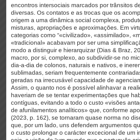
encontros intersociais marcados por trânsitos d
diversas. Os contatos e as trocas que os ac
origem a uma dinâmica social complexa, produto
misturas, apropriações e aproximações. Em virt
categorias como “«civilizado», «assimilado», 
«tradicional» acabavam por ser uma simplificaç
modo a distinguir e hierarquizar (Dias & Braz, 2
macro, por si, complexo, ao subdividir-se no mi
dia-a-dia de colonos, naturais e nativos, e inere
sublimadas, seriam frequentemente contrariada
geradas na irrecusável capacidade de agenciam
Assim, o quanto nos é possível alinhavar a rea
haveriam de se tentar experimentações que h
contíguas, evitando a todo o custo «visões ant
de afunilamentos analíticos» que, conforme apo
(2023, p. 162), se tornaram quase norma no dis
que, por um lado, uns defendem argumentos qu
o custo prolongar o carácter excecional de um im