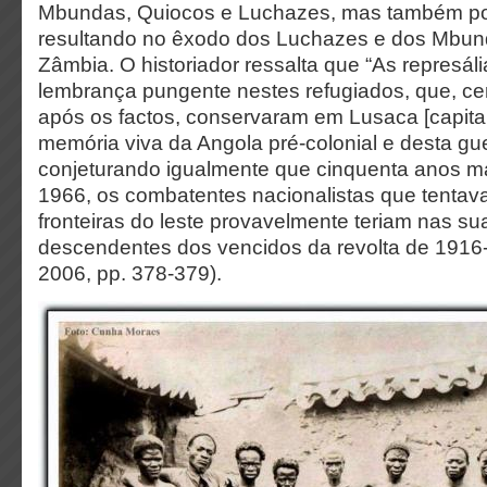
Mbundas, Quiocos e Luchazes, mas também por 
resultando no êxodo dos Luchazes e dos Mbund
Zâmbia. O historiador ressalta que “As represá
lembrança pungente nestes refugiados, que, ce
após os factos, conservaram em Lusaca [capita
memória viva da Angola pré-colonial e desta gu
conjeturando igualmente que cinquenta anos mai
1966, os combatentes nacionalistas que tentav
fronteiras do leste provavelmente teriam nas suas
descendentes dos vencidos da revolta de 1916-1
2006, pp. 378-379).