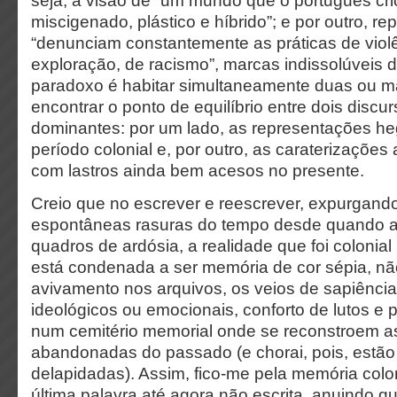
seja, a visão de “um mundo que o português crio
miscigenado, plástico e híbrido”; e por outro, r
“denunciam constantemente as práticas de viol
exploração, de racismo”, marcas indissolúveis d
paradoxo é habitar simultaneamente duas ou ma
encontrar o ponto de equilíbrio entre dois discu
dominantes: por um lado, as representações h
período colonial e, por outro, as caraterizações
com lastros ainda bem acesos no presente.
Creio que no escrever e reescrever, expurgand
espontâneas rasuras do tempo desde quando a
quadros de ardósia, a realidade que foi colonial
está condenada a ser memória de cor sépia, nã
avivamento nos arquivos, os veios de sapiência
ideológicos ou emocionais, conforto de lutos e 
num cemitério memorial onde se reconstroem a
abandonadas do passado (e chorai, pois, estão
delapidadas). Assim, fico-me pela memória colon
última palavra até agora não escrita, anuindo q