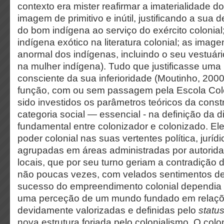
contexto era mister reafirmar a imaterialidade d
imagem de primitivo e inútil, justificando a sua 
do bom indígena ao serviço do exército colonia
indígena exótico na literatura colonial; as imag
anormal dos indígenas, incluindo o seu vestuário
na mulher indígena). Tudo que justificasse um
consciente da sua inferioridade (Moutinho, 200
função, com ou sem passagem pela Escola Colo
sido investidos os parâmetros teóricos da cons
categoria social — essencial - na definição da 
fundamental entre colonizador e colonizado. El
poder colonial nas suas vertentes política, jurídi
agrupadas em áreas administradas por autorida
locais, que por seu turno geriam a contradição
não poucas vezes, com velados sentimentos d
sucesso do empreendimento colonial dependia
uma perceção de um mundo fundado em relaçõe
devidamente valorizadas e definidas pelo
statu
nova estrutura forjada pelo colonialismo. O colo