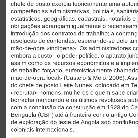
chefe de posto exercia teoricamente uma autor
competências administrativas, policiais, sanitária
estatísticas, geográficas, cadastrais, notariais e
obrigações abrangiam igualmente o recenseame
introdução dos contratos de trabalho; a cobran
resolução de contendas, esperando-se dele ta
mão-de-obra «indígena». Os administradores co
embora a custo - o poder político, o aparato juríd
assim como os recursos económicos e a imple
de trabalho forçado, eufemisticamente chamado
mão-de-obra local» (Castelo & Melo, 2006). As
do chefe de posto Leite Nunes, colocado em Te
«recrutar» homens, mulheres e quem sabe cria
borracha moribundo e os últimos revoltosos sub
com a conclusão da construção em 1928 do Ca
Benguela (CBF) até à fronteira com o antigo C
de exploração do leste de Angola sob confluênc
coloniais internacionais.