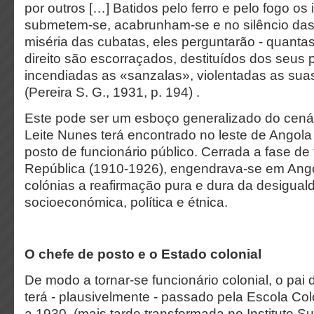
por outros […] Batidos pelo ferro e pelo fogo os
submetem-se, acabrunham-se e no silêncio das 
miséria das cubatas, eles perguntarão - quanta
direito são escorraçados, destituídos dos seus 
incendiadas as «sanzalas», violentadas as sua
(Pereira S. G., 1931, p. 194) .
Este pode ser um esboço generalizado do cená
Leite Nunes terá encontrado no leste de Ango
posto de funcionário público. Cerrada a fase de 
República (1910-1926), engendrava-se em Ango
colónias a reafirmação pura e dura da desigual
socioeconómica, política e étnica.
O chefe de posto e o Estado colonial
De modo a tornar-se funcionário colonial, o pai
terá - plausivelmente - passado pela Escola Col
a 1930, (mais tarde transformada no Instituto S