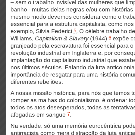
– sem o trabalho invisível das mulheres que li
banho - muitas delas negras e/ou com histórias
mesmo modo devemos considerar como o traba
essencial para a estrutura capitalista, como nos
5
exemplo, Silvia Federici
. O célebre trabalho de
6
Williams,
Capitalism & Slavery
(1944)
expõe co
granjeado pela escravatura foi essencial para o
revolução industrial em Inglaterra e, por conseq
implantação do capitalismo industrial que esta
nos últimos séculos. Falando da luta anticoloni
importância de resgatar para uma história com
diferentes rebeliões:
A nossa missão histórica, para nós que temos 
romper as malhas do colonialismo, é ordenar to
todos os atos desesperados, todas as tentativa
7
afogadas em sangue
.
Na verdade, só uma memória eurocêntrica poder
antirracista como mera distracção da luta anticapi