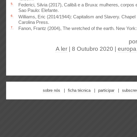
5.
Federici, Silvia (2017), Calibã e a Bruxa: mulheres, corpos
Sao Paulo: Elefante.
6.
Williams, Eric (2014/1944): Capitalism and Slavery. Chapel H
Carolina Press.
7.
Fanon, Frantz (2004), The wretched of the earth. New York
po
A ler
| 8 Outubro 2020
|
europa
sobre nós
ficha técnica
participar
subscre