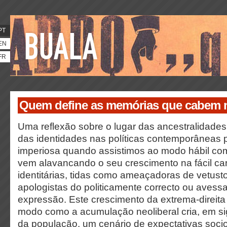
PT
EN
FR
Quem define as memórias que cabem 
Uma reflexão sobre o lugar das ancestralidade
das identidades nas políticas contemporâneas 
imperiosa quando assistimos ao modo hábil com
vem alavancando o seu crescimento na fácil cari
identitárias, tidas como ameaçadoras de vetust
apologistas do politicamente correcto ou avessa
expressão. Este crescimento da extrema-direita
modo como a acumulação neoliberal cria, em sig
da população, um cenário de expectativas soc