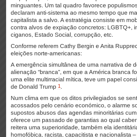
minguantes. Um tal quadro favorece populismos 
declaram anti-sistema ao mesmo tempo que man
capitalista a salvo. A estratégia consiste em mob
contra alvos de expiação concretos: LGBTQ+, i
ciganos, Estado Social, corrupção, etc.
Conforme referem Cathy Bergin e Anita Rupprec
eleições norte-americanas:
A emergência simultânea de uma narrativa de 
alienação “branca”, em que a América branca f
uma elite multirracial mítica, teve um papel cons
1
de Donald Trump
.
Num clima em que os ditos privilegiados se se
acossados pelo cenário económico, o alarme so
supostos abusos das agendas minoritárias cump
oferece um passado de garantias ao qual caberi
reitera uma superioridade, também ela identitária
homofóbica, racista, capacitista e nacionalista 