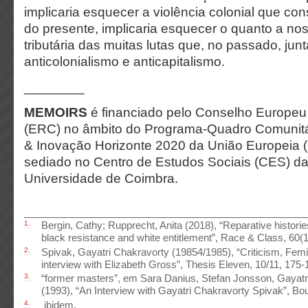
implicaria esquecer a violência colonial que con
do presente, implicaria esquecer o quanto a n
tributária das muitas lutas que, no passado, jun
anticolonialismo e anticapitalismo.
________
MEMOIRS
é financiado pelo Conselho Europeu
(ERC) no âmbito do Programa-Quadro Comunitá
& Inovação Horizonte 2020 da União Europeia (
sediado no Centro de Estudos Sociais (CES) d
Universidade de Coimbra.
1.
Bergin, Cathy; Rupprecht, Anita (2018), “Reparative histories
black resistance and white entitlement”, Race & Class, 60(1
2.
Spivak, Gayatri Chakravorty (19854/1985), “Criticism, Femin
interview with Elizabeth Gross”, Thesis Eleven, 10/11, 175-
3.
“former masters”, em Sara Danius, Stefan Jonsson, Gayatr
(1993), “An Interview with Gayatri Chakravorty Spivak”, Bou
4.
ibidem.