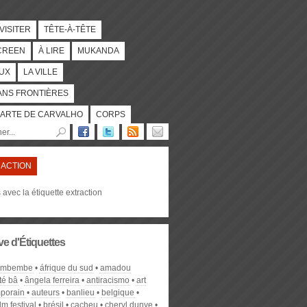
 VISITER
TÊTE-À-TÊTE
CREEN
À LIRE
MUKANDA
UX
LA VILLE
ANS FRONTIÈRES
ARTE DE CARVALHO
CORPS
ACTION
s avec la étiquette extraction
ve d'Étiquettes
e mbembe
áfrique du sud
amadou
é bâ
ângela ferreira
antiracismo
art
porain
auteurs
banlieu
belgique
lm festival
brésil
cacheu
cheryl dunye