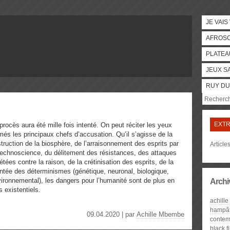
JE VAIS
AFROS
PLATEA
JEUX S
RUY DU
EXTR
procès aura été mille fois intenté. On peut réciter les yeux
més les principaux chefs d’accusation. Qu’il s’agisse de la
truction de la biosphère, de l’arraisonnement des esprits par
Article
technoscience, du délitement des résistances, des attaques
pétées contre la raison, de la crétinisation des esprits, de la
tée des déterminismes (génétique, neuronal, biologique,
ironnemental), les dangers pour l’humanité sont de plus en
Archi
s existentiels.
achill
hampât
09.04.2020 | par
Achille Mbembe
contem
black fi