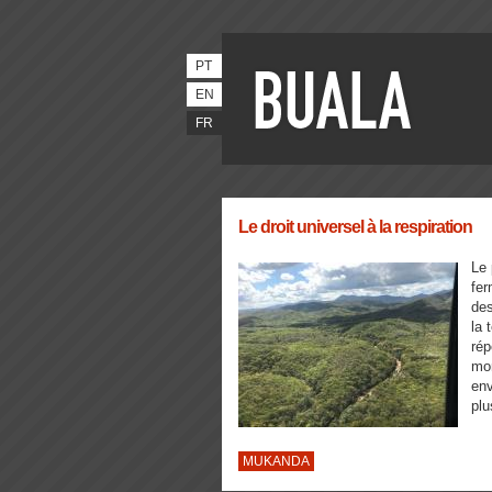
PT
EN
FR
Le droit universel à la respiration
Le 
fer
des
la 
ré
mon
env
plu
MUKANDA