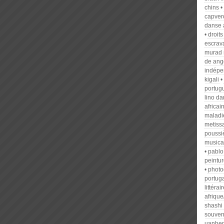
chins
capver
danse 
droit
escrav
murad
de ang
indép
kigali
portug
lino d
africai
maladi
metiss
poussi
musica
pablo
peintu
photo
portug
littérai
afrique
shashi 
souven
uanhen