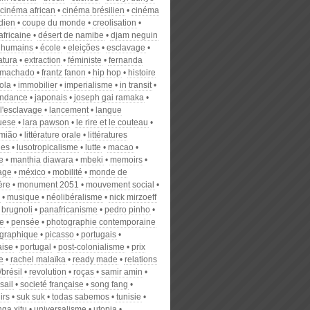
cinéma african
cinéma brésilien
cinéma
dien
coupe du monde
creolisation
africaine
désert de namibe
djam neguin
s humains
école
eleições
esclavage
atura
extraction
féministe
fernanda
 machado
frantz fanon
hip hop
histoire
ola
immobilier
imperialisme
in transit
endance
japonais
joseph gai ramaka
l'esclavage
lancement
langue
uese
lara pawson
le rire et le couteau
amião
littérature orale
littératures
nes
lusotropicalisme
lutte
macao
e
manthia diawara
mbeki
memoirs
age
méxico
mobilité
monde de
ère
monument 2051
mouvement social
musique
néolibéralisme
nick mirzoeff
 brugnoli
panafricanisme
pedro pinho
re
pensée
photographie contemporaine
graphique
picasso
portugais
aise
portugal
post-colonialisme
prix
re
rachel malaïka
ready made
relations
/brésil
revolution
roças
samir amin
sail
societé française
song fang
irs
suk suk
todas sabemos
tunisie
ga xitu
universalisme
utopia