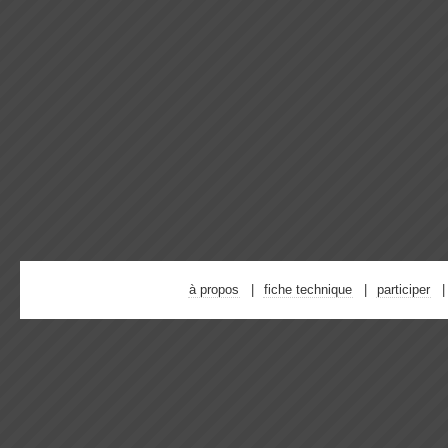
à propos
fiche technique
participer