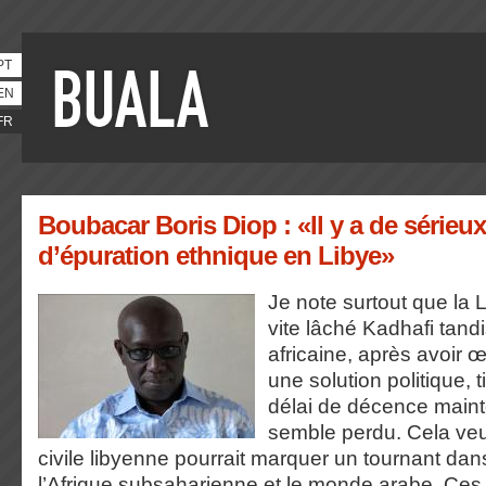
PT
EN
FR
Boubacar Boris Diop : «Il y a de série
d’épuration ethnique en Libye»
Je note surtout que la 
vite lâché Kadhafi tand
africaine, après avoir
une solution politique, 
délai de décence maint
semble perdu. Cela veut
civile libyenne pourrait marquer un tournant dan
l’Afrique subsaharienne et le monde arabe. Ces 