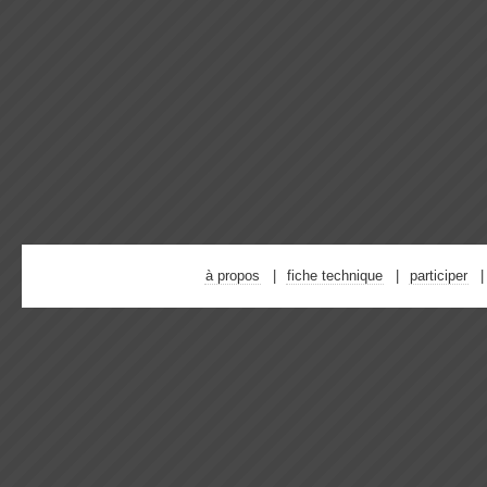
à propos
fiche technique
participer