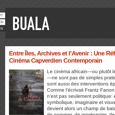
PT
EN
FR
Entre Îles, Archives et l’Avenir : Une Ré
Cinéma Capverdien Contemporain
Le cinéma africain—ou plutôt l
—ne sont pas de simples pratiq
sont aussi des interventions é
Comme l’écrivait Frantz Fanon,
n’est pas seulement politique: e
symbolique, imaginaire et visu
devient alors un champ de batai
de nommer, de représenter, de 