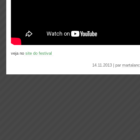
veja no
site do festival
14.11.2013 | par
martalan