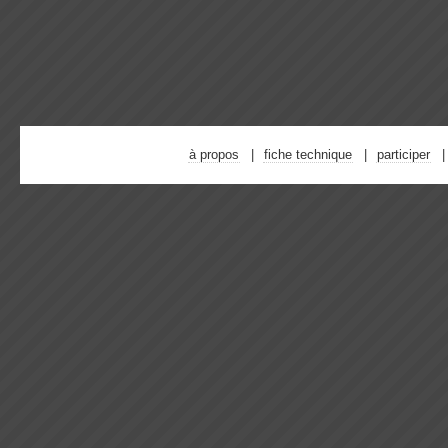
à propos
fiche technique
participer