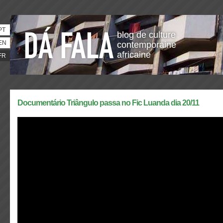
PT
blog de culture
EN
contemporaine
africaine
FR
Documentário Triângulo passa no Fic Luanda dia 20/11