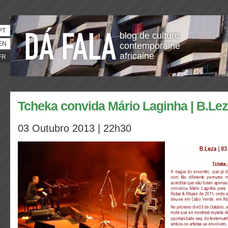
PT
blog de culture
EN
contemporaine
africaine
FR
Tcheka convida Mário Laginha | B.Le
03 Outubro 2013 | 22h30