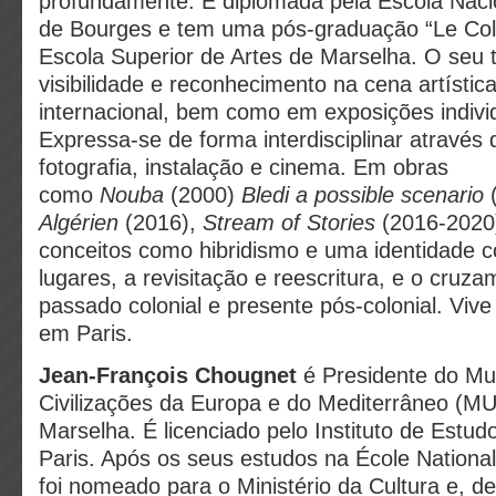
profundamente. É diplomada pela Escola Naci
de Bourges e tem uma pós-graduação “Le Collè
Escola Superior de Artes de Marselha. O seu 
visibilidade e reconhecimento na cena artístic
internacional, bem como em exposições individ
Expressa-se de forma interdisciplinar através
fotografia, instalação e cinema. Em obras
como
Nouba
(2000)
Bledi a possible scenario
Algérien
(2016),
Stream of Stories
(2016-2020)
conceitos como hibridismo e uma identidade c
lugares, a revisitação e reescritura, e o cruz
passado colonial e presente pós-colonial. Vive
em Paris.
Jean-François Chougnet
é Presidente do M
Civilizações da Europa e do Mediterrâneo (
Marselha. É licenciado pelo Instituto de Estudo
Paris. Após os seus estudos na École National
foi nomeado para o Ministério da Cultura e, d