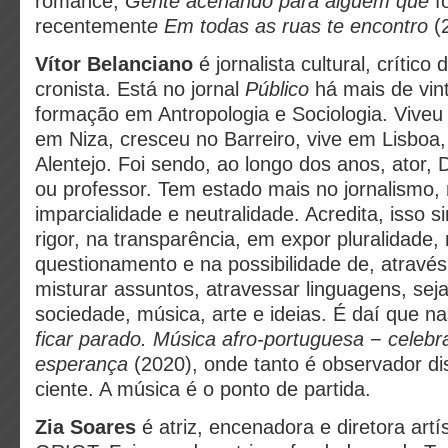
romance,
Gente acenando para alguém que
f
recentement
e Em todas as ruas te encontro
(
Vítor Belanciano
é jornalista cultural, crítico
cronista. Está no jornal
Público
há mais de vin
formação em Antropologia e Sociologia. Viveu 
em Niza, cresceu no Barreiro, vive em Lisboa,
Alentejo. Foi sendo, ao longo dos anos, ator, D
ou professor. Tem estado mais no jornalismo,
imparcialidade e neutralidade. Acredita, isso 
rigor, na transparência, em expor pluralidade, 
questionamento e na possibilidade de, através
misturar assuntos, atravessar linguagens, seja
sociedade, música, arte e ideias. É daí que n
ficar parado. Música afro-portuguesa
−
celebr
esperança
(2020), onde tanto é observador d
ciente. A música é o ponto de partida.
Zia Soares
é atriz, encenadora e diretora artí