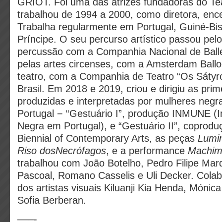
GRIOT. Foi uma das atrizes fundadoras do Te
trabalhou de 1994 a 2000, como diretora, ence
Trabalha regularmente em Portugal, Guiné-Bi
Príncipe. O seu percurso artístico passou pelo 
percussão com a Companhia Nacional de Balle
pelas artes circenses, com a Amsterdam Ball
teatro, com a Companhia de Teatro “Os Sátyr
Brasil. Em 2018 e 2019, criou e dirigiu as pri
produzidas e interpretadas por mulheres neg
Portugal − “Gestuário I”, produção INMUNE (In
Negra em Portugal), e “Gestuário II”, copr
Biennial of Contemporary Arts, as peças
Lumi
Riso dosNecrófagos
, e a performance
Machi
trabalhou com João Botelho, Pedro Filipe Ma
Pascoal, Romano Casselis e Uli Decker. Colab
dos artistas visuais Kiluanji Kia Henda, Mónic
Sofia Berberan.
–––-