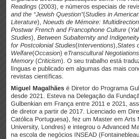
Readings
(2003), e números especiais de rev
and the “Jewish Question”
(
Studies in America
Literature
),
Noeuds de Mémoire: Multidirectio
Postwar French and Francophone Culture
(
Ya
Studies
),
Between Subalternity and Indigeneity:
for Postcolonial Studies
(
Interventions
),
States 
Welfare
(
Occasion
) e
Transcultural Negotiation
Memory
(
Criticism
). O seu trabalho está trad
línguas e publicado em algumas das mais con
revistas científicas.
Miguel Magalhães
é Diretor do Programa Gul
desde 2021. Esteva na Delegação da Fundaçã
Gulbenkian em França entre 2011 e 2021, as
de diretor a partir de 2017. Licenciado em Dir
Católica Portuguesa), fez um Master em Arts
University, Londres) e integrou o Advanced
na escola de negócios INSEAD (Fontainebleau,