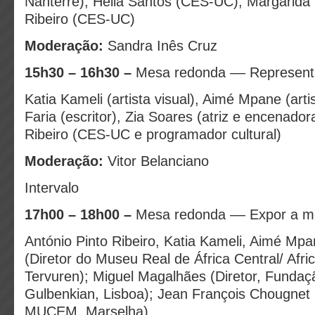
Nanterre), Hélia Santos (CES-UC), Margarida 
Ribeiro (CES-UC)
Moderação:
Sandra Inês Cruz
15h30 – 16h30 –
Mesa redonda –– Represent
Katia Kameli (artista visual), Aimé Mpane (artis
Faria (escritor), Zia Soares (atriz e encenador
Ribeiro (CES-UC e programador cultural)
Moderação:
Vitor Belanciano
Intervalo
17h00 – 18h00 –
Mesa redonda –– Expor a m
António Pinto Ribeiro, Katia Kameli, Aimé Mp
(Diretor do Museu Real de África Central/ Af
Tervuren); Miguel Magalhães (Diretor, Fundaç
Gulbenkian, Lisboa); Jean François Chougnet 
MUCEM, Marselha)