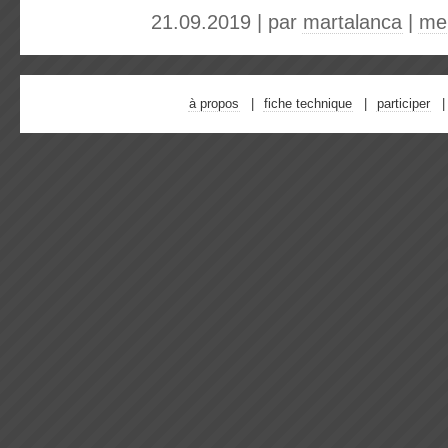
21.09.2019 | par
martalanca
|
me
à propos
fiche technique
participer