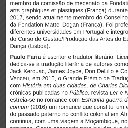
membro da comissão de mecenato da Fondatio
arts graphiques et plastiques (França) durante
2017, sendo atualmente membro do Conselho
da Fondation Mattei Dogan (França). Foi pro
diferentes universidades em Portugal e integr
do Curso de Gestão/Produção das Artes do E
Dança (Lisboa).
Paulo Faria
é escritor e tradutor literário. Li
dedica-se à tradução literária de autores com
Jack Kerouac, James Joyce, Don DeLillo e C
Venceu, em 2015, o Grande Prémio de Tradu
com
História em duas cidades, de Charles Di
crónicas publicadas no
Público,
revista
Ler
e
N
estreia-se no romance com
Estranha guerra d
comum
(2016) um romance que constitui um e
do passado paterno no conflito colonial em Áf
continua, com uma viagem a Moçambique, no