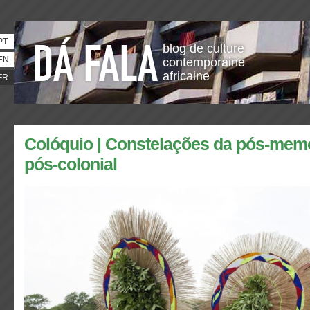
PT
blog de culture
EN
contemporaine
africaine
FR
Colóquio | Constelações da pós-mem
pós-colonial