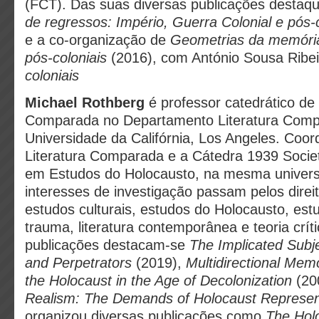
(FCT). Das suas diversas publicações destaq
de regressos: Império, Guerra Colonial e pós-
e a co-organização de
Geometrias da memória
pós-coloniais
(2016), com António Sousa Ribe
coloniais
Michael Rothberg
é professor catedrático de 
Comparada no Departamento Literatura Com
Universidade da Califórnia, Los Angeles. Coo
Literatura Comparada e a Cátedra 1939 Soci
em Estudos do Holocausto, na mesma univers
interesses de investigação passam pelos dire
estudos culturais, estudos do Holocausto, es
trauma, literatura contemporânea e teoria crít
publicações destacam-se
The Implicated Subj
and Perpetrators
(2019),
Multidirectional Me
the Holocaust in the Age of Decolonization
(20
Realism: The Demands of Holocaust Represen
organizou diversas publicações como
The Holo