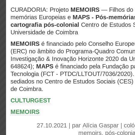
CURADORIA: Projeto
MEMOIRS
— Filhos do 
memórias Europeias e
MAPS - Pós-memórias
cartografia pós-colonial
Centro de Estudos S
Universidade de Coimbra
MEMOIRS
é financiado pelo Conselho Europe
(ERC) no âmbito do Programa-Quadro Comuni
Investigação & Inovação Horizonte 2020 da Un
648624);
MAPS
é financiado pela Fundação pa
Tecnologia (FCT - PTDC/LLTOUT/7036/2020). 
sediados no Centro de Estudos Sociais (CES)
de Coimbra.
CULTURGEST
MEMOIRS
27.10.2021 | par
Alícia Gaspar
|
coló
memoirs
,
pós-coloni