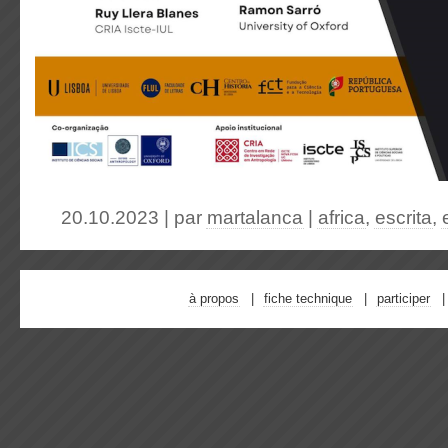
20.10.2023 | par
martalanca
|
africa
,
escrita
,
à propos
fiche technique
participer