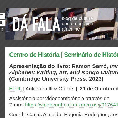
PT
blog de culture
EN
contemporaine
africaine
FR
Centro de História | Seminário de Histór
Apresentação do livro: Ramon Sarró,
Inv
Alphabet: Writing, Art, and Kongo Cultur
(Cambridge University Press, 2023)
FLUL
| Anfiteatro III & Online |
31 de Outubro d
Assistência por videoconferência através do
Zoom:
https://videoconf-colibri.zoom.us/j/917
Coord.: Carlos Almeida, Eugénia Rodrigues, Jos