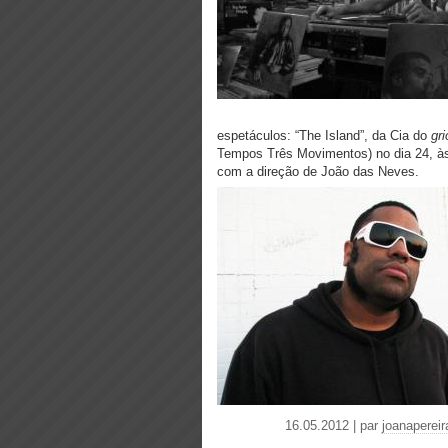
espetáculos: “The Island”, da Cia do
gri
Tempos Três Movimentos) no dia 24, às
com a direção de João das Neves.
16.05.2012 | par
joanapereir