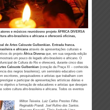
 atores e músicos reunidos
no projeto ÁFRICA DIVERSA
ra afro-brasileira e africana e oferecerá oficinas,
al de Artes Calouste Gulbenkian. Entrada franca.
rasileira e africana
através de apresentações culturais e
etivos do projeto
África Diversa
que, em sua segunda edição
mostrará um pouco do legado afro-brasileiro e africano. O
unicipal de Cultura do Rio e oferecerá, durante cinco dias
Artes Calouste Gulbenkian
(coração da Praça XI – conhecida
ncia dos negros brasileiros), um seminário educativo com
com escritores, pesquisadores e artistas que trabalham com
stigiar e participar de apresentações artísticas diárias e
mo objetivo a formação de educadores e artistas que desejam
sobre cultura afro-brasileira e africana. Todos os eventos
Milton Teixeira. Luiz Carlos Prestes Filho.
Reginaldo Prandi. Joel Rufino dos Santos.
Hassane Kouyaté. Tânia Andrade Lima.