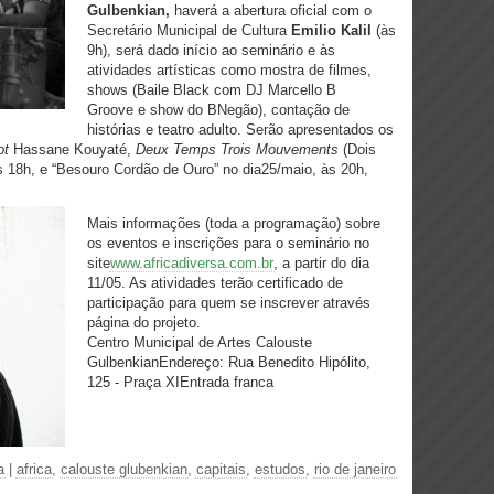
Gulbenkian,
haverá a abertura oficial com o
Secretário Municipal de Cultura
Emilio Kalil
(às
9h), será dado início ao seminário e às
atividades artísticas como mostra de filmes,
shows (Baile Black com DJ Marcello B
Groove e show do BNegão), contação de
histórias e teatro adulto. Serão apresentados os
ot
Hassane Kouyaté,
Deux Temps Trois Mouvements
(Dois
 18h, e “Besouro Cordão de Ouro” no dia25/maio, às 20h,
Mais informações (toda a programação) sobre
os eventos e inscrições para o seminário no
site
www.africadiversa.com.br
,
a partir do dia
11/05. As atividades terão certificado de
participação para quem se inscrever através
página do projeto.
Centro Municipal de Artes Calouste
GulbenkianEndereço: Rua Benedito Hipólito,
125 - Praça XIEntrada franca
a
|
africa
,
calouste glubenkian
,
capitais
,
estudos
,
rio de janeiro