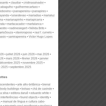
nasanto
claudiar
cristinasalvador
scabagulho
guilhermecartaxo
iobovino
joanapereira
joanapires
ayanda
luisestevao
mariadias
marialuz
ana
marianapinho
mariapicarra
rata
martacacador
martalanca
estre
nadinesiegert
Nélida Brito
gelaSouza
otavioraposo
raul f. curvelo
masio
samirapereira
Victor Hugo Lopes
026
juillet 2026
juin 2026
mai 2026
026
mars 2026
février 2026
janvier
décembre 2025
novembre 2025
e 2025
septembre 2025
ettes
escendentes
arte afro-britânica
bienal
body buildings
bolsas
chá de caxinde
a silva
editora daruê
eduardo white
l interferências
found objects
identity
a
manual de língua e cultura cabo-
na
mpumelo paul grootboom
mudança