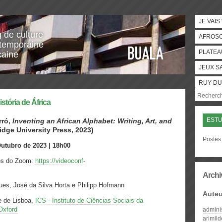
JE VAIS
g de culture
AFROS
temporaine
PLATEA
caine
JEUX S
RUY DU
stória de África
EST
ró,
Inventing an African Alphabet: Writing, Art, and
dge University Press, 2023)
Postes 
Outubro de 2023 | 18h00
vés do Zoom:
https://videoconf-
Archi
ues, José da Silva Horta e Philipp Hofmann
Auteu
e de Lisboa,
ICS - Instituto de Ciências Sociais da
 Oxford
admini
arimil