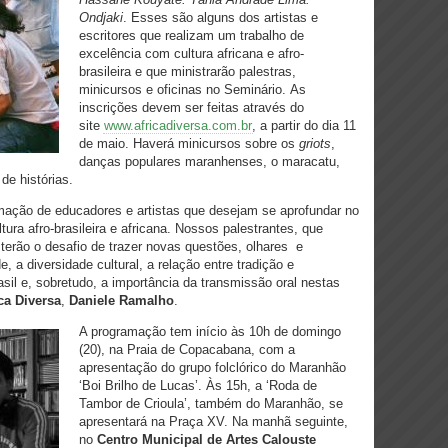
Ondjaki
. Esses são alguns dos artistas e
escritores que realizam um trabalho de
excelência com cultura africana e afro-
brasileira e que ministrarão palestras,
minicursos e oficinas no Seminário. As
inscrições devem ser feitas através do
site
www.africadiversa.com.br
, a partir do dia 11
de maio. Haverá minicursos sobre os
griots
,
danças populares maranhenses, o maracatu,
de histórias.
rmação de educadores e artistas que desejam se aprofundar no
ura afro-brasileira e africana. Nossos palestrantes, que
erão o desafio de trazer novas questões, olhares e
, a diversidade cultural, a relação entre tradição e
sil e, sobretudo, a importância da transmissão oral nestas
ca Diversa
,
Daniele Ramalho
.
A programação tem início às 10h de domingo
(20), na Praia de Copacabana, com a
apresentação do grupo folclórico do Maranhão
‘Boi Brilho de Lucas’. Às 15h, a ‘Roda de
Tambor de Crioula’, também do Maranhão, se
apresentará na Praça XV. Na manhã seguinte,
no
Centro Municipal de Artes Calouste