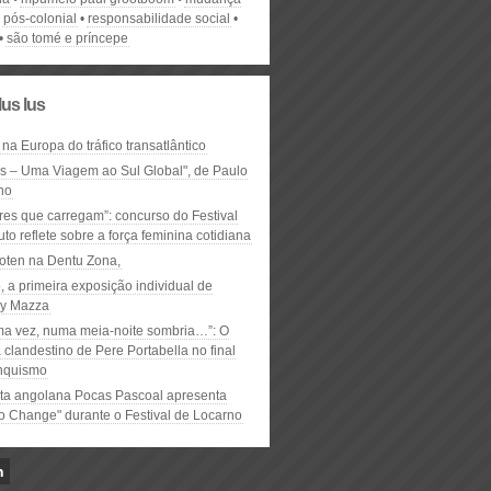
pós-colonial
responsabilidade social
são tomé e príncepe
lus lus
 na Europa do tráfico transatlântico
ós – Uma Viagem ao Sul Global", de Paulo
ho
res que carregam”: concurso do Festival
to reflete sobre a força feminina cotidiana
oten na Dentu Zona,
, a primeira exposição individual de
y Mazza
ma vez, numa meia-noite sombria…”: O
clandestino de Pere Portabella no final
nquismo
ta angolana Pocas Pascoal apresenta
to Change" durante o Festival de Locarno
n