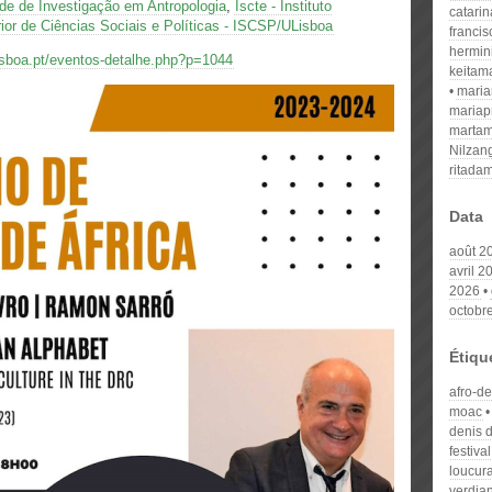
e de Investigação em Antropologia
,
Iscte - Instituto
catari
rior de Ciências Sociais e Políticas - ISCSP/ULisboa
franci
hermin
ulisboa.pt/eventos-detalhe.php?p=1044
keitam
mari
mariap
martam
Nilzan
ritada
Data
août 2
avril 2
2026
octobr
Étiqu
afro-d
moac
denis d
festiva
loucur
verdia