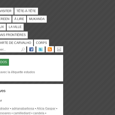
 VISITER
TÊTE-À-TÊTE
CREEN
À LIRE
MUKANDA
UX
LA VILLE
ANS FRONTIÈRES
ARTE DE CARVALHO
CORPS
UDOS
avec la étiquette estudos
ves
r
strador
adrianabarbosa
Alícia Gaspar
desoares
camillediard
candela