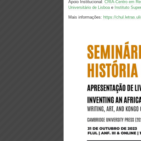
Apoio Institucional:
CRIA-Centro em Red
Universitário de Lisboa
e
Instituto Supe
Mais informações:
https://chul.letras.