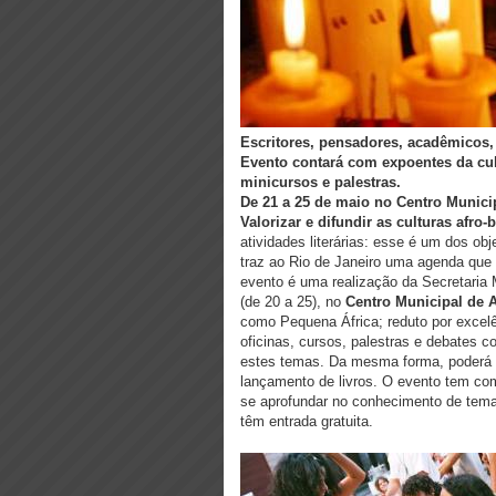
Escritores, pensadores, acadêmicos,
Evento contará com expoentes da cultu
minicursos e palestras.
De 21 a 25 de maio no Centro Municip
Valorizar
e difundir as culturas afro-b
atividades literárias: esse é um dos obj
traz ao Rio de Janeiro uma agenda que 
evento é uma realização da Secretaria M
(de 20 a 25), no
Centro Municipal de 
como Pequena África; reduto por excelê
oficinas, cursos, palestras e debates 
estes temas. Da mesma forma, poderá pre
lançamento de livros. O evento tem co
se aprofundar no conhecimento de temas 
têm entrada gratuita.