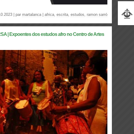
10.2023 | par
martalanca
|
africa
,
escrita
,
estudos
,
ramon sarró
SA | Expoentes dos estudos afro no Centro de Artes