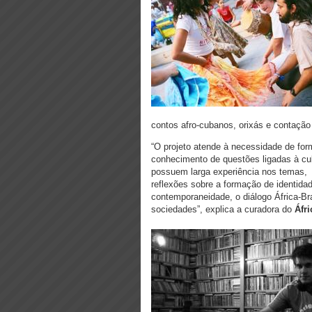
contos afro-cubanos, orixás e contação 
“O projeto atende à necessidade de fo
conhecimento de questões ligadas à cult
possuem larga experiência nos temas, t
reflexões sobre a formação de identidade
contemporaneidade, o diálogo África-Bra
sociedades”, explica a curadora do
Áfri