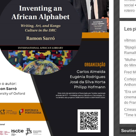
social
roteiro
Les p
vítimas
"Bijag
Ramal
“Mulhe
do Minu
Fred M
Cortejo
Anthon
“Era u
cinema 
do Fra
Cineas
"Time 
Soutie