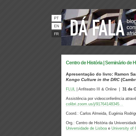
PT
blo
EN
con
afri
FR
Centro de História | Seminário de Hi
Apresentação do livro: Ramon Sar
Kongo Culture in the DRC
(Cambri
FLUL
| Anfiteatro III & Online |
31 de 
Assistência por videoconferência atra
colibri.zoom.us/j/91764148345…
Coord.: Carlos Almeida, Eugénia Rodrig
Org.: Centro de História da Universidad
Universidade de Lisboa
e
University of