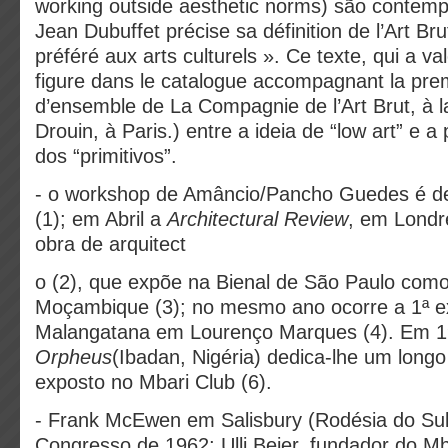
working outside aesthetic norms) são contem
Jean Dubuffet précise sa définition de l’Art Bru
préféré aux arts culturels ». Ce texte, qui a v
figure dans le catalogue accompagnant la prem
d’ensemble de La Compagnie de l’Art Brut, à l
Drouin, à Paris.) entre a ideia de “low art” e a
dos “primitivos”.
- o workshop de Amâncio/Pancho Guedes é de
(1); em Abril a
Architectural Review
, em Londr
obra de arquitect
o (2), que expõe na Bienal de São Paulo com
Moçambique (3); no mesmo ano ocorre a 1ª exp
Malangatana em Lourenço Marques (4). Em 19
Orpheus
(Ibadan, Nigéria) dedica-lhe um longo 
exposto no Mbari Club (6).
- Frank McEwen em Salisbury (Rodésia do Sul
Congresso de 1962; Ulli Beier, fundador do Mb