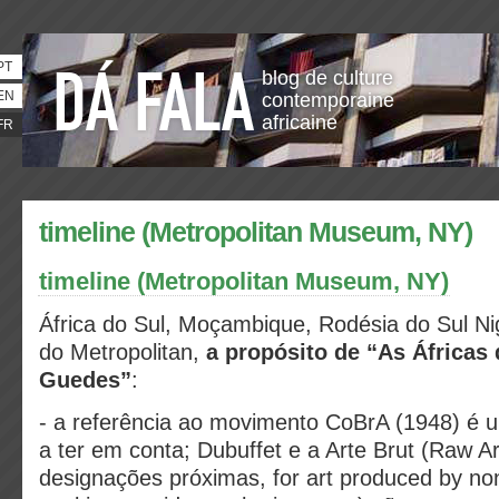
PT
blog de culture
EN
contemporaine
africaine
FR
timeline (Metropolitan Museum, NY)
timeline (Metropolitan Museum, NY)
África do Sul, Moçambique, Rodésia do Sul Nigé
do Metropolitan,
a propósito de “As Áfricas
Guedes”
:
- a referência ao movimento CoBrA (1948) é u
a ter em conta; Dubuffet e a Arte Brut (Raw Ar
designações próximas, for art produced by no