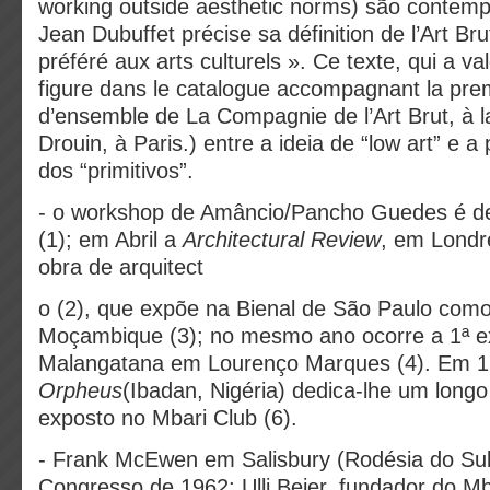
working outside aesthetic norms) são contem
Jean Dubuffet précise sa définition de l’Art Bru
préféré aux arts culturels ». Ce texte, qui a v
figure dans le catalogue accompagnant la prem
d’ensemble de La Compagnie de l’Art Brut, à l
Drouin, à Paris.) entre a ideia de “low art” e a
dos “primitivos”.
- o workshop de Amâncio/Pancho Guedes é de
(1); em Abril a
Architectural Review
, em Londr
obra de arquitect
o (2), que expõe na Bienal de São Paulo com
Moçambique (3); no mesmo ano ocorre a 1ª exp
Malangatana em Lourenço Marques (4). Em 19
Orpheus
(Ibadan, Nigéria) dedica-lhe um longo 
exposto no Mbari Club (6).
- Frank McEwen em Salisbury (Rodésia do Sul
Congresso de 1962; Ulli Beier, fundador do Mb