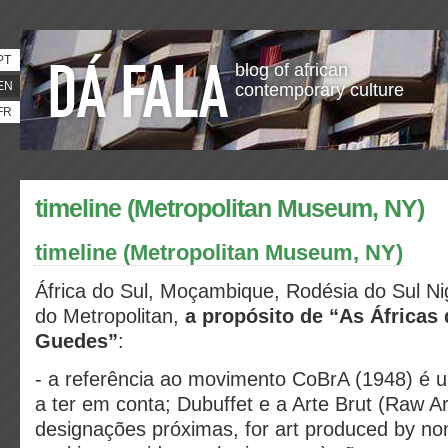
PT
blog of african
EN
contemporary culture
FR
timeline (Metropolitan Museum, NY)
timeline (Metropolitan Museum, NY)
África do Sul, Moçambique, Rodésia do Sul Nigé
do Metropolitan,
a propósito de “As Áfricas
Guedes”
:
- a referência ao movimento CoBrA (1948) é u
a ter em conta; Dubuffet e a Arte Brut (Raw Ar
designações próximas, for art produced by no