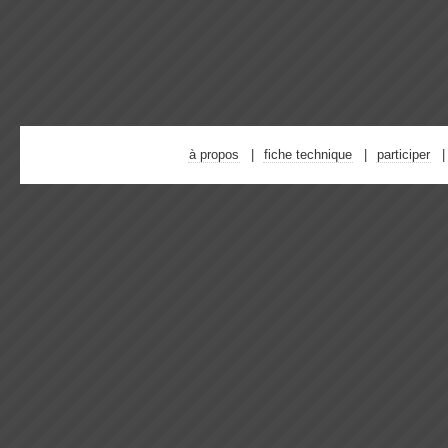
à propos
fiche technique
participer