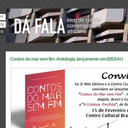
PT
blog de culture
EN
contemporaine
africaine
FR
Contos do mar sem fim -Antologia, lançamento em BISSAU