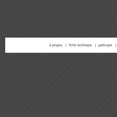
à propos
fiche technique
participer