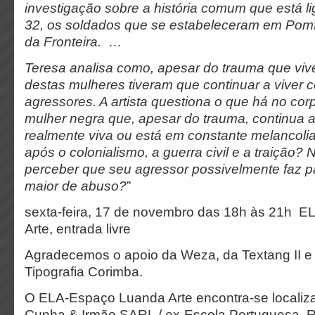
investigação sobre a história comum que está l
32, os soldados que se estabeleceram em Pomf
da Fronteira.
…
Teresa analisa como, apesar do trauma que viv
destas mulheres tiveram que continuar a viver 
agressores. A artista questiona o que há no co
mulher negra que, apesar do trauma, continua a
realmente viva ou está em constante melancoli
após o colonialismo, a guerra civil e a traição?
perceber que seu agressor possivelmente faz pa
maior de abuso?
”
sexta-feira, 17 de novembro das 18h às 21h 
Arte, entrada livre
Agradecemos o apoio da Weza, da Textang II e
Tipografia Corimba.
O ELA-Espaço Luanda Arte encontra-se locali
Cunha & Irmão SARL / ex-Escola Portuguesa, Ru