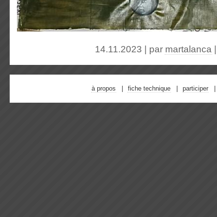
14.11.2023 | par
martalanca
à propos
fiche technique
participer