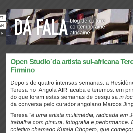
PT
blog de culture
EN
contemporaine
africaine
FR
Open Studio´da artista sul-africana Ter
Firmino
Depois de quatro intensas semanas, a Residênci
Teresa no ‘Angola AIR’ acaba e teremos, em pri
do que foram estas semanas de pesquisa
in lo
da conversa pelo curador angolano Marcos Jin
Teresa “
é uma artista multimédia, radicada em
trabalha com pintura, fotografia e performance. 
coletivo chamado Kutala Chopeto, que começ