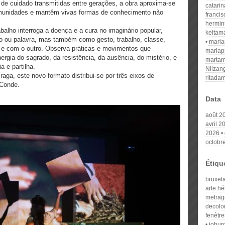
 de cuidado transmitidas entre gerações, a obra aproxima-se
catari
omunidades e mantêm vivas formas de conhecimento não
franci
hermin
abalho interroga a doença e a cura no imaginário popular,
keitam
o ou palavra, mas também como gesto, trabalho, classe,
mari
a e com o outro. Observa práticas e movimentos que
mariap
rgia do sagrado, da resistência, da ausência, do mistério, e
martam
 e partilha.
Nilzan
ga, este novo formato distribui-se por três eixos de
ritada
 Conde.
Data
août 2
avril 2
2026
octobr
Étiqu
bruxel
arte hél
metrag
decolon
fenêtr
jobur