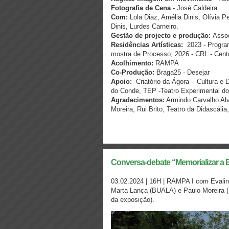
Fotografia de Cena
- José Caldeira
Com:
Lola Diaz, Amélia Dinis, Olívia P
Dinis, Lurdes Carneiro.
Gestão de projecto e produção:
Assoc
Residências Artísticas:
2023 - Programa
mostra de Processo; 2026 - CRL - Central 
Acolhimento:
RAMPA
Co-Produção:
Braga25 - Desejar
Apoio:
Criatório da Ágora – Cultura e
do Conde, TEP -Teatro Experimental do
Agradecimentos:
Armindo Carvalho Alv
Moreira, Rui Brito, Teatro da Didascália
Conversa-debate “Memorializar a 
03.02.2024 | 16H | RAMPA I com Evali
Marta Lança (BUALA) e Paulo Moreira 
da exposição).