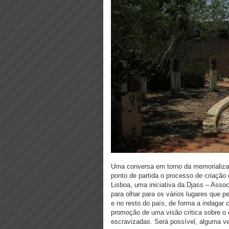
Uma conversa em torno da memorializa
ponto de partida o processo de criaç
Lisboa, uma iniciativa da Djass – Asso
para olhar para os vários lugares que 
e no resto do país, de forma a indagar 
promoção de uma visão critica sobre o 
escravizadas. Será possível, alguma ve