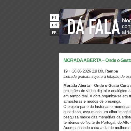
PT
blo
EN
con
afri
FR
MORADA ABERTA – Onde o Gesto C
19 + 20.06.2026 21H30,
Rampa
Entrada gratuita sujeita à lotação do e
Morada Aberta – Onde o Gesto Cura
d
projeções de vídeo digital e analógic
em tempo real. A obra organiza-se em t
atmosferas e modos de presença.
O projeto parte de histórias e memória
quotidiano, assumindo um olhar imagétic
pesquisa nasce das memórias da artista
territórios do Norte de Portugal, do Alto
Acompanhando o dia a dia de mulheres t