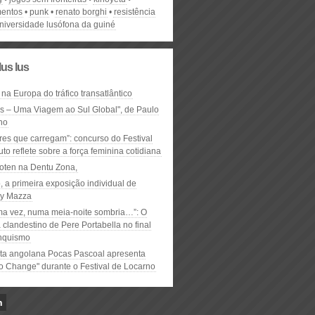
entos
punk
renato borghi
resistência
niversidade lusófona da guiné
lus lus
 na Europa do tráfico transatlântico
ós – Uma Viagem ao Sul Global", de Paulo
ho
res que carregam”: concurso do Festival
to reflete sobre a força feminina cotidiana
oten na Dentu Zona,
, a primeira exposição individual de
y Mazza
ma vez, numa meia-noite sombria…”: O
clandestino de Pere Portabella no final
nquismo
ta angolana Pocas Pascoal apresenta
to Change" durante o Festival de Locarno
n