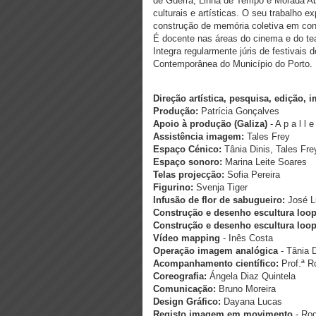
de Guerra, Linha de Tempo e Morada Ab
culturais e artísticas. O seu trabalho e
construção de memória coletiva em con
É docente nas áreas do cinema e do te
Integra regularmente júris de festivais 
Contemporânea do Município do Porto.
Direção artística, pesquisa, edição, 
Produção:
Patrícia Gonçalves
Apoio à produção (Galiza)
- A p a l l e 
Assistência imagem:
Tales Frey
Espaço Cénico:
Tânia Dinis, Tales Fr
Espaço sonoro:
Marina Leite Soares
Telas projecção:
Sofia Pereira
Figurino:
Svenja Tiger
Infusão de flor de sabugueiro:
José L
Construção e desenho escultura loo
Construção e desenho escultura loo
Vídeo mapping
- Inês Costa
Operação imagem analógica
- Tânia 
Acompanhamento científico:
Prof.ª R
Coreografia:
Ángela Diaz Quintela
Comunicação:
Bruno Moreira
Design Gráfico:
Dayana Lucas
Registo imagem em movimento
- Rod