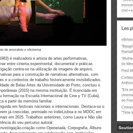
monum
civil
u
Les p
vítimas
"Bijag
foto de amorafoto e s8cinema
Ramal
83) é realizadora e artista de artes performativas,
“Mulhe
inar entre cinema experimental, documental e práticas
do Minu
tigação centra-se na utilização de imagens de arquivo,
Fred M
ativas para a construção de narrativas alternativas, com
Cortejo
es e a contextos de trabalho historicamente invisibilizados.
Anthon
dade de Belas Artes da Universidade do Porto, concluiu o
“Era u
mporâneas (2015) na mesma instituição. É licenciada em
cinema 
u formação na Escuela Internacional de Cine y TV (Cuba),
do Fra
a a partir da memória familiar.
nguida em festivais nacionais e internacionais. Destaca-se o
Cineas
serem já crescidas, premiado no IndieLisboa e no MDOC em
"Time 
onais em 2025. Trabalhos anteriores, como Laura e Não são
tência do seu percurso autoral.
Soutie
investigação-criação como Operariada, Corpografia, Álbuns