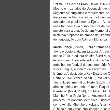
**
*Evalina Gomes Dias
(Dakar, 1968)
Mestre em Estudos do Desenvolvimento 
Migrantes/Refugiados e requerentes de
disciplina de Política Social na Licenc
fundadora e presidente da Djass – Ass
onde também atua como gestora de pro
projeto para a criação de um Memoria
iniciativa proposta no âmbito do Orçame
de negociação com Câmara Municipal 
Marta Lança
(Lisboa, 1976) é formada 
Texto e doutoranda em Estudos Artístic
desde 2010, é editora do site BUALA, s
lecionou na Universidade Agostinho Ne
trabalhou no festival de documentário
“Roça Língua, encontro de escritores lu
Efémeras”, dedicado a Ruy Duarte de Ca
Porto, 2015); “Vozes do Sul” (Festival 
Teatro Experimental do Porto (2018); o c
afrodiaspórica em debate” (com Raquel 
liberdade” (Maat, 2020), “TERRA BATIDA”
Marinho Pina (Meia Noite - Anozero Bi
projecto “ReMapping Memories: Lugares
como Achille Mbembe e Felwine Saar. Fa
Público e em várias publicações e, atu