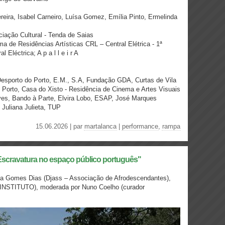
ereira, Isabel Carneiro, Luísa Gomez, Emília Pinto, Ermelinda
iação Cultural - Tenda de Saias
 de Residências Artísticas CRL – Central Elétrica - 1ª
Eléctrica; A p a l l e i r A
 Desporto do Porto, E.M., S.A, Fundação GDA, Curtas de Vila
 Porto, Casa do Xisto - Residência de Cinema e Artes Visuais
es, Bando à Parte, Elvira Lobo, ESAP, José Marques
, Juliana Julieta, TUP
15.06.2026 | par
martalanca
|
performance
,
rampa
Escravatura no espaço público português"
na Gomes Dias (Djass – Associação de Afrodescendantes),
(INSTITUTO), moderada por Nuno Coelho (curador