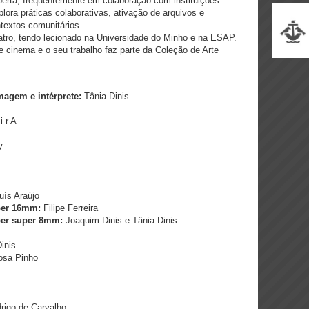
erta, frequentemente em colaboração com instituições
xplora práticas colaborativas, ativação de arquivos e
textos comunitários.
atro, tendo lecionado na Universidade do Minho e na ESAP.
de cinema e o seu trabalho faz parte da Coleção de Arte
imagem e intérprete:
Tânia Dinis
i r A
ey
uís Araújo
per 16mm:
Filipe Ferreira
per super 8mm:
Joaquim Dinis e Tânia Dinis
Dinis
osa Pinho
rigo de Carvalho