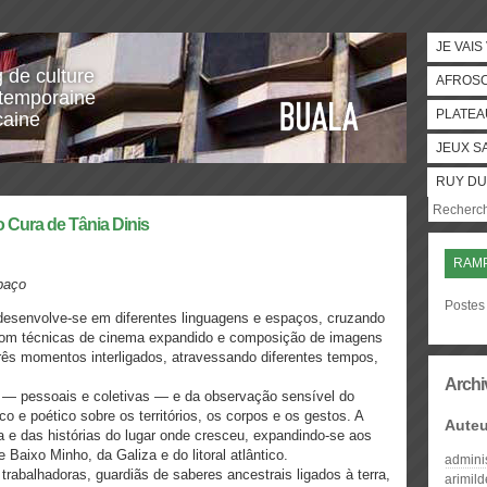
JE VAIS
g de culture
AFROS
temporaine
PLATEA
caine
JEUX S
RUY DU
ura de Tânia Dinis
RAM
spaço
Postes
esenvolve-se em diferentes linguagens e espaços, cruzando
o com técnicas de cinema expandido e composição de imagens
rês momentos interligados, atravessando diferentes tempos,
Archi
s — pessoais e coletivas — e da observação sensível do
o e poético sobre os territórios, os corpos e os gestos. A
Auteu
 e das histórias do lugar onde cresceu, expandindo-se aos
 e Baixo Minho, da Galiza e do litoral atlântico.
admini
rabalhadoras, guardiãs de saberes ancestrais ligados à terra,
arimil