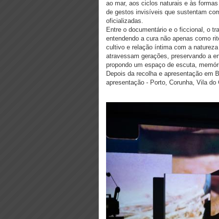
ao mar, aos ciclos naturais e às formas
de gestos invisíveis que sustentam c
oficializadas.
Entre o documentário e o ficcional, o tr
entendendo a cura não apenas como rit
cultivo e relação íntima com a naturez
atravessam gerações, preservando a ene
propondo um espaço de escuta, memória
Depois da recolha e apresentação em Bra
apresentação - Porto, Corunha, Vila do