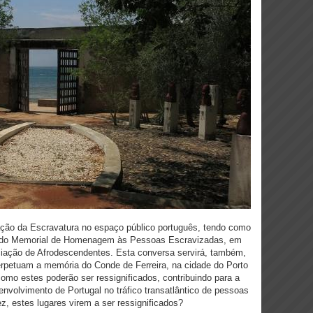
ção da Escravatura no espaço público português, tendo como
ão do Memorial de Homenagem às Pessoas Escravizadas, em
ciação de Afrodescendentes. Esta conversa servirá, também,
perpetuam a memória do Conde de Ferreira, na cidade do Porto
como estes poderão ser ressignificados, contribuindo para a
envolvimento de Portugal no tráfico transatlântico de pessoas
z, estes lugares virem a ser ressignificados?