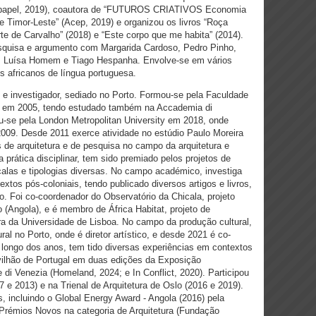
de papel, 2019), coautora de “FUTUROS CRIATIVOS Economia
 Timor-Leste” (Acep, 2019) e organizou os livros “Roça
te de Carvalho” (2018) e “Este corpo que me habita” (2014).
quisa e argumento com Margarida Cardoso, Pedro Pinho,
au, Luísa Homem e Tiago Hespanha. Envolve-se em vários
es africanos de língua portuguesa.
o e investigador, sediado no Porto. Formou-se pela Faculdade
to em 2005, tendo estudado também na Accademia di
ou-se pela London Metropolitan University em 2018, onde
009. Desde 2011 exerce atividade no estúdio Paulo Moreira
 de arquitetura e de pesquisa no campo da arquitetura e
prática disciplinar, tem sido premiado pelos projetos de
scalas e tipologias diversas. No campo académico, investiga
xtos pós-coloniais, tendo publicado diversos artigos e livros,
o. Foi co-coordenador do Observatório da Chicala, projeto
 (Angola), e é membro de África Habitat, projeto de
ra da Universidade de Lisboa. No campo da produção cultural,
l no Porto, onde é diretor artístico, e desde 2021 é co-
Ao longo dos anos, tem tido diversas experiências em contextos
avilhão de Portugal em duas edições da Exposição
e di Venezia (Homeland, 2024; e In Conflict, 2020). Participou
7 e 2013) e na Trienal de Arquitetura de Oslo (2016 e 2019).
, incluindo o Global Energy Award - Angola (2016) pela
rémios Novos na categoria de Arquitetura (Fundação