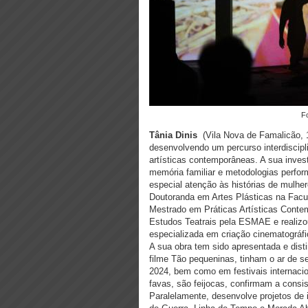
Tânia Dinis
(Vila Nova de Famalicão, 19
desenvolvendo um percurso interdiscipl
artísticas contemporâneas. A sua inves
memória familiar e metodologias perform
especial atenção às histórias de mulher
Doutoranda em Artes Plásticas na Facul
Mestrado em Práticas Artísticas Conte
Estudos Teatrais pela ESMAE e realizo
especializada em criação cinematográfic
A sua obra tem sido apresentada e disti
filme Tão pequeninas, tinham o ar de 
2024, bem como em festivais internaci
favas, são feijocas, confirmam a consis
Paralelamente, desenvolve projetos de 