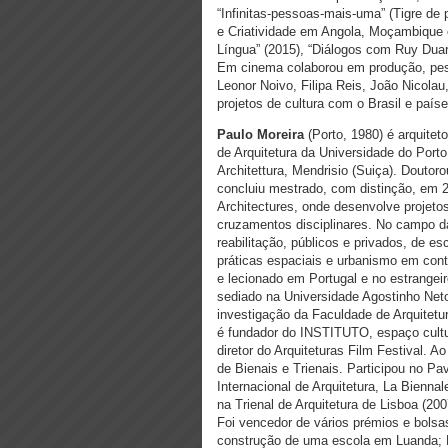
“Infinitas-pessoas-mais-uma” (Tigre 
e Criatividade em Angola, Moçambique e
Língua” (2015), “Diálogos com Ruy Duar
Em cinema colaborou em produção, pes
Leonor Noivo, Filipa Reis, João Nicol
projetos de cultura com o Brasil e país
Paulo Moreira
(Porto, 1980) é arquitet
de Arquitetura da Universidade do Por
Architettura, Mendrisio (Suiça). Doutor
concluiu mestrado, com distinção, em 2
Architectures, onde desenvolve projetos
cruzamentos disciplinares. No campo da 
reabilitação, públicos e privados, de e
práticas espaciais e urbanismo em conte
e lecionado em Portugal e no estrangeir
sediado na Universidade Agostinho Neto
investigação da Faculdade de Arquitetu
é fundador do INSTITUTO, espaço cultura
diretor do Arquiteturas Film Festival. 
de Bienais e Trienais. Participou no P
Internacional de Arquitetura, La Biennal
na Trienal de Arquitetura de Lisboa (200
Foi vencedor de vários prémios e bolsas
construção de uma escola em Luanda; P