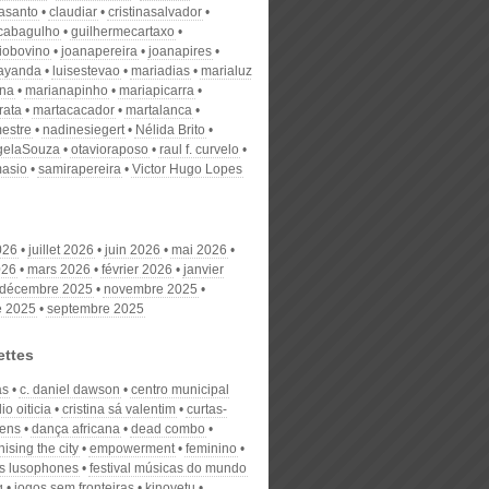
nasanto
claudiar
cristinasalvador
scabagulho
guilhermecartaxo
iobovino
joanapereira
joanapires
ayanda
luisestevao
mariadias
marialuz
ana
marianapinho
mariapicarra
rata
martacacador
martalanca
estre
nadinesiegert
Nélida Brito
gelaSouza
otavioraposo
raul f. curvelo
masio
samirapereira
Victor Hugo Lopes
026
juillet 2026
juin 2026
mai 2026
026
mars 2026
février 2026
janvier
décembre 2025
novembre 2025
e 2025
septembre 2025
ettes
as
c. daniel dawson
centro municipal
io oiticia
cristina sá valentim
curtas-
ens
dança africana
dead combo
ising the city
empowerment
feminino
es lusophones
festival músicas do mundo
g
jogos sem fronteiras
kinoyetu