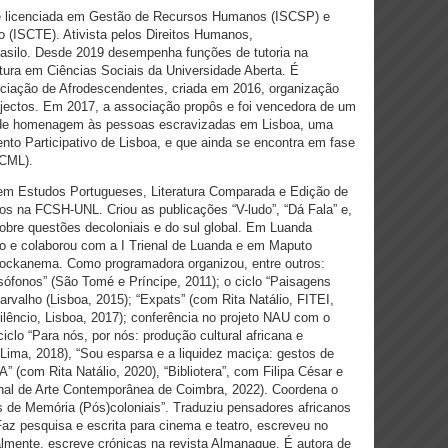
 é licenciada em Gestão de Recursos Humanos (ISCSP) e
(ISCTE). Ativista pelos Direitos Humanos,
 asilo. Desde 2019 desempenha funções de tutoria na
iatura em Ciências Sociais da Universidade Aberta. É
ociação de Afrodescendentes, criada em 2016, organização
jectos. Em 2017, a associação propôs e foi vencedora de um
l de homenagem às pessoas escravizadas em Lisboa, uma
nto Participativo de Lisboa, e que ainda se encontra em fase
(CML).
em Estudos Portugueses, Literatura Comparada e Edição de
os na FCSH-UNL. Criou as publicações “V-ludo”, “Dá Fala” e,
obre questões decoloniais e do sul global. Em Luanda
to e colaborou com a I Trienal de Luanda e em Maputo
 Dockanema. Como programadora organizou, entre outros:
sófonos” (São Tomé e Príncipe, 2011); o ciclo “Paisagens
rvalho (Lisboa, 2015); “Expats” (com Rita Natálio, FITEI,
Silêncio, Lisboa, 2017); conferência no projeto NAU com o
iclo “Para nós, por nós: produção cultural africana e
Lima, 2018), “Sou esparsa e a liquidez maciça: gestos de
 (com Rita Natálio, 2020), “Bibliotera”, com Filipa César e
enal de Arte Contemporânea de Coimbra, 2022). Coordena o
 de Memória (Pós)coloniais”. Traduziu pensadores africanos
z pesquisa e escrita para cinema e teatro, escreveu no
almente, escreve crónicas na revista Almanaque. É autora de