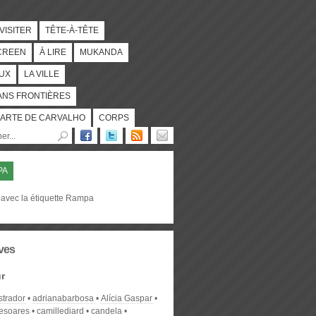
 VISITER
TÊTE-À-TÊTE
CREEN
À LIRE
MUKANDA
UX
LA VILLE
ANS FRONTIÈRES
ARTE DE CARVALHO
CORPS
PA
 avec la étiquette Rampa
ves
r
strador
adrianabarbosa
Alícia Gaspar
desoares
camillediard
candela