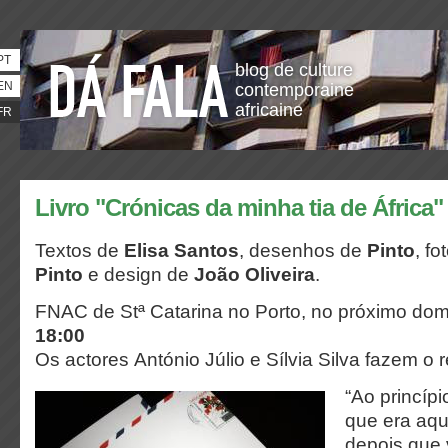
PT
blog de culture
EN
contemporaine
africaine
FR
Livro "Crónicas da minha tia de África
Textos de
Elisa Santos
, desenhos de
Pinto
, fo
Pinto
e design de
João Oliveira
.
FNAC de Stª Catarina no Porto, no próximo do
18:00
Os actores António Júlio e Sílvia Silva fazem o 
“Ao princíp
que era aqu
depois que 