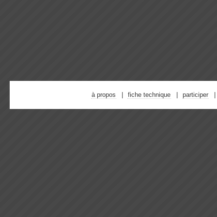
à propos
fiche technique
participer