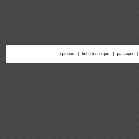
à propos
fiche technique
participer