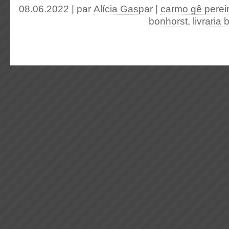
08.06.2022 | par
Alícia Gaspar
|
carmo gê perei
bonhorst
,
livraria 