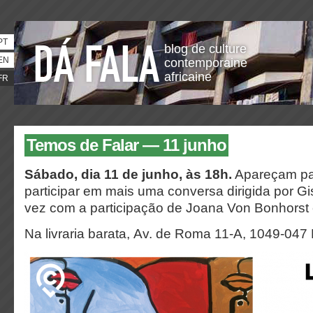
PT
blog de culture
EN
contemporaine
africaine
FR
Temos de Falar — 11 junho
Sábado, dia 11 de junho, às 18h.
Apareçam para
participar em mais uma conversa dirigida por Gi
vez com a participação de Joana Von Bonhorst
Na livraria barata, Av. de Roma 11-A, 1049-047 