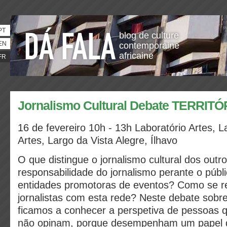
PT
blog de culture
EN
contemporaine
africaine
FR
Jornalismo Cultural Debate TERRI
16 de fevereiro 10h - 13h Laboratório Artes, L
Artes, Largo da Vista Alegre, Ílhavo
O que distingue o jornalismo cultural dos outr
responsabilidade do jornalismo perante o públi
entidades promotoras de eventos? Como se r
jornalistas com esta rede? Neste debate sobre 
ficamos a conhecer a perspetiva de pessoas
não opinam, porque desempenham um papel 