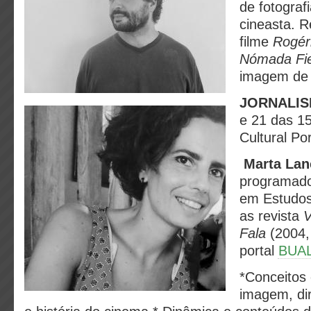
de fotograf
cineasta. R
filme
Rogér
Nómada Fi
imagem de 
JORNALIS
e 21 das 1
Cultural P
Marta Lan
programado
em Estudos 
as revista
Fala
(2004,
portal
BUA
*Conceitos 
imagem, dir