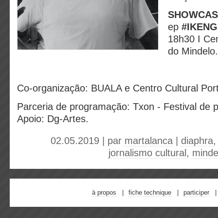
SHOWCAS
ep
#IKEN
18h30 I Cen
do Mindelo.
Co-organização: BUALA e Centro Cultural Por
Parceria de programação: Txon - Festival de p
Apoio: Dg-Artes.
02.05.2019 | par
martalanca
|
diaphra
jornalismo cultural
,
minde
à propos
fiche technique
participer