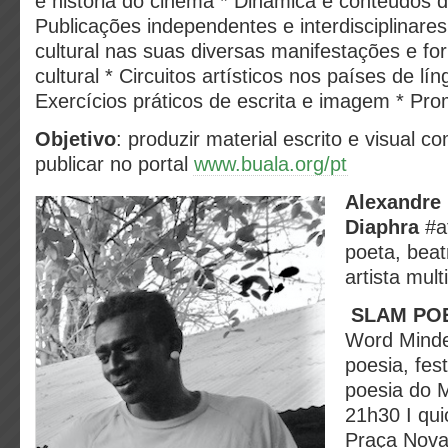
e história do cinema * Dinâmica e conteúdos
Publicações independentes e
interdisciplinares
cultural nas suas diversas manifestações e f
cultural * Circuitos artísticos nos países de lí
Exercícios práticos de escrita e imagem * Pr
Objetivo
: produzir material escrito e visual c
publicar no portal
www.buala.org/pt
Alexandre
Diaphra
#a
poeta, bea
artista mult
SLAM PO
Word Minde
poesia, fest
poesia do M
21h30 I qu
Praça Nov