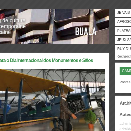
JE VAIS
g de culture
AFROS
temporaine
PLATEA
caine
JEUX S
RUY DU
ara o Dia Internacional dos Monumentos e Sítios
CAM
Postes
Archi
Auteu
admini
arimil