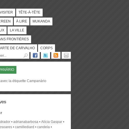
 VISITER
TÊTE-À-TÊTE
CREEN
À LIRE
MUKANDA
UX
LA VILLE
ANS FRONTIÈRES
ARTE DE CARVALHO
CORPS
PANÁRIO
 avec la étiquette Campanário
ves
r
strador
adrianabarbosa
Alícia Gaspar
desoares
camillediard
candela