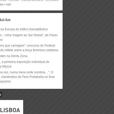
sau
van
lus lus
 na Europa do tráfico transatlântico
ós – Uma Viagem ao Sul Global", de Paulo
ho
res que carregam”: concurso do Festival
to reflete sobre a força feminina cotidiana
oten na Dentu Zona,
, a primeira exposição individual de
y Mazza
ma vez, numa meia-noite sombria…”: O
clandestino de Pere Portabella no final
nquismo
n