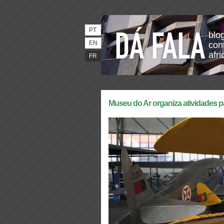
PT
blo
EN
con
afri
FR
Museu do Ar organiza atividades p