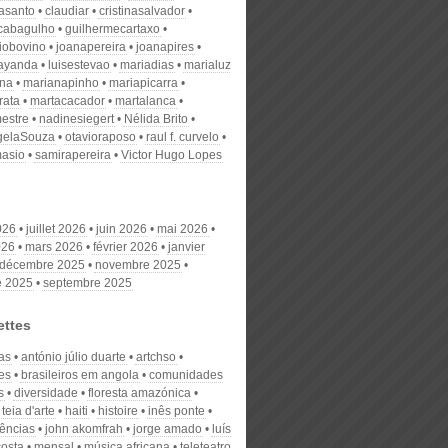
nasanto
claudiar
cristinasalvador
scabagulho
guilhermecartaxo
iobovino
joanapereira
joanapires
ayanda
luisestevao
mariadias
marialuz
ana
marianapinho
mariapicarra
rata
martacacador
martalanca
estre
nadinesiegert
Nélida Brito
gelaSouza
otavioraposo
raul f. curvelo
masio
samirapereira
Victor Hugo Lopes
026
juillet 2026
juin 2026
mai 2026
026
mars 2026
février 2026
janvier
décembre 2025
novembre 2025
e 2025
septembre 2025
ettes
tas
antónio júlio duarte
artchso
es
brasileiros em angola
comunidades
s
diversidade
floresta amazónica
 teia d'arte
haiti
histoire
inês ponte
rências
john akomfrah
jorge amado
luís
costa
mensal
música africana
teleteatro