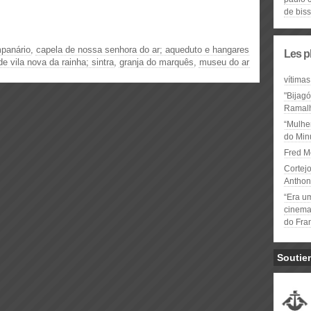
de bis
panário
,
capela de nossa senhora do ar; aqueduto e hangares
Les p
de vila nova da rainha; sintra
,
granja do marquês
,
museu do ar
vítimas
"Bijag
Ramal
“Mulhe
do Minu
Fred M
Cortejo
Anthon
“Era u
cinema 
do Fra
Soutie