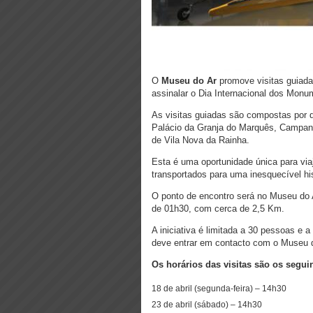
O
Museu do Ar
promove visitas guiad
assinalar o Dia Internacional dos Monu
As visitas guiadas são compostas por d
Palácio da Granja do Marquês, Campan
de Vila Nova da Rainha.
Esta é uma oportunidade única para via
transportados para uma inesquecível hi
O ponto de encontro será no Museu do A
de 01h30, com cerca de 2,5 Km.
A iniciativa é limitada a 30 pessoas e 
deve entrar em contacto com o Museu 
Os horários das visitas são os segui
18 de abril (segunda-feira) – 14h30
23 de abril (sábado) – 14h30