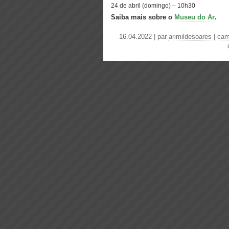
24 de abril (domingo) – 10h30
Saiba mais sobre o
Museu do Ar
.
16.04.2022 | par
arimildesoares
|
cam