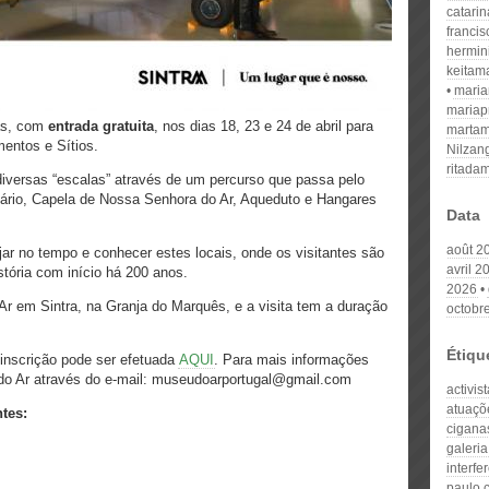
catari
franci
hermin
keitam
mari
mariap
as, com
entrada gratuita
, nos dias 18, 23 e 24 de abril para
martam
mentos e Sítios.
Nilzan
ritada
iversas “escalas” através de um percurso que passa pelo
ário, Capela de Nossa Senhora do Ar, Aqueduto e Hangares
Data
août 2
jar no tempo e conhecer estes locais, onde os visitantes são
avril 2
stória com início há 200 anos.
2026
r em Sintra, na Granja do Marquês, e a visita tem a duração
octobr
Étiqu
a inscrição pode ser efetuada
AQUI
. Para mais informações
do Ar através do e-mail: museudoarportugal@gmail.com
activis
atuaçõ
ntes:
cigana
galeria
interfe
paulo 