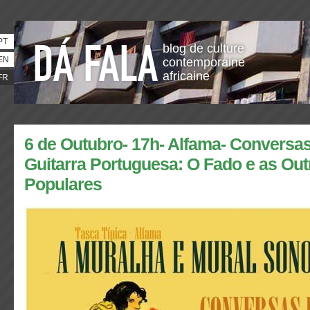
PT
blog de culture
EN
contemporaine
africaine
FR
6 de Outubro- 17h- Alfama- Conversas
Guitarra Portuguesa: O Fado e as Ou
Populares