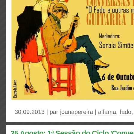
30.09.2013 | par
joanapereira
|
alfama
,
fado
25 Agosto: 1ª Sessão do Ciclo 'Conve