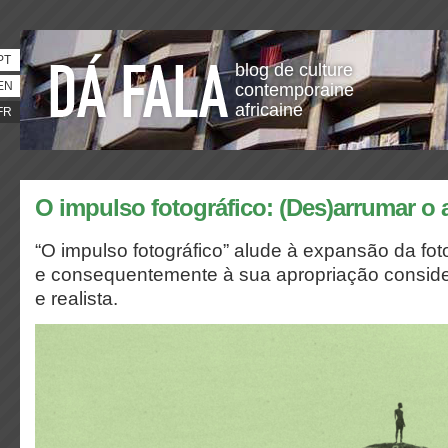
PT
blog de culture
EN
contemporaine
africaine
FR
O impulso fotográfico: (Des)arrumar o 
“O impulso fotográfico” alude à expansão da fot
e consequentemente à sua apropriação conside
e realista.