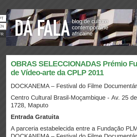
PT
blog de culture
EN
contemporaine
africaine
FR
OBRAS SELECCIONADAS Prémio Fu
de Vídeo-arte da CPLP 2011
DOCKANEMA – Festival do Filme Documentár
Centro Cultural Brasil-Moçambique - Av. 25 d
1728, Maputo
Entrada Gratuita
A parceria estabelecida entre a Fundação PL
DOCKANEMA – Festival do Filme Documentári