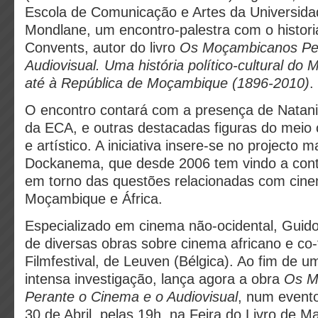
Escola de Comunicação e Artes da Universid
Mondlane, um encontro-palestra com o histori
Convents, autor do livro
Os Moçambicanos Per
Audiovisual. Uma história político-cultural do
até à República de Moçambique (1896-2010)
.
O encontro contará com a presença de Natani
da ECA, e outras destacadas figuras do meio cu
e artístico. A iniciativa insere-se no projecto 
Dockanema, que desde 2006 tem vindo a contr
em torno das questões relacionadas com cin
Moçambique e África.
Especializado em cinema não-ocidental, Guid
de diversas obras sobre cinema africano e co-
Filmfestival, de Leuven (Bélgica). Ao fim de 
intensa investigação, lança agora a obra
Os M
Perante o Cinema e o Audiovisual
, num evento
30 de Abril, pelas 19h, na Feira do Livro de 