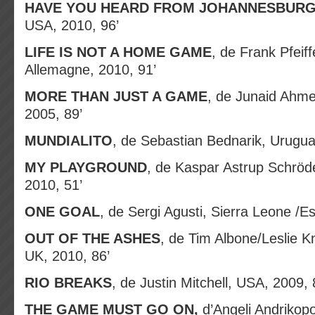
HAVE YOU HEARD FROM JOHANNESBUR
USA, 2010, 96’
LIFE IS NOT A HOME GAME
,
de Frank Pfeif
Allemagne, 2010, 91’
MORE THAN JUST A GAME
, de Junaid Ahme
2005, 89’
MUNDIALITO
, de Sebastian Bednarik, Uruguai
MY PLAYGROUND
, de Kaspar Astrup Schröd
2010, 51’
ONE GOAL
, de Sergi Agusti, Sierra Leone /E
OUT OF THE ASHES
, de Tim Albone/Leslie K
UK, 2010, 86’
RIO BREAKS
, de Justin Mitchell, USA, 2009, 
THE GAME MUST GO ON,
d’Angeli Andrikopo