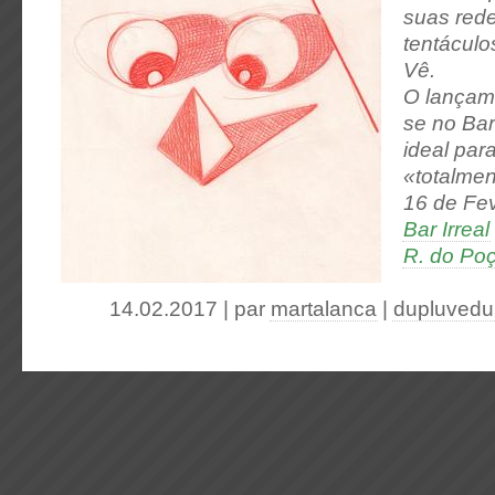
suas red
tentáculo
Vê.
O lançame
se no Bar
ideal par
«totalment
16 de Fe
Bar Irreal
R. do Po
14.02.2017 | par
martalanca
|
dupluvedu