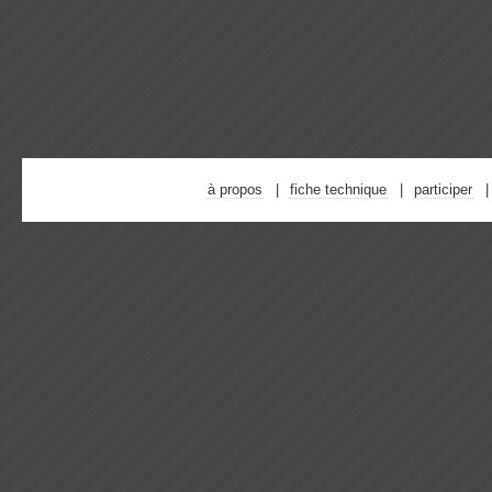
à propos
fiche technique
participer