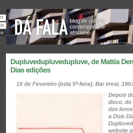
PT
blog de culture
EN
contemporaine
africaine
FR
Dupluvedupluvedupluve, de Mattia De
Dias edições
16 de Fevereiro (esta 5ª-feira), Bar Irreal, 19h
Depois d
disco, do
dos livro
a Dois Di
Dupluved
website q