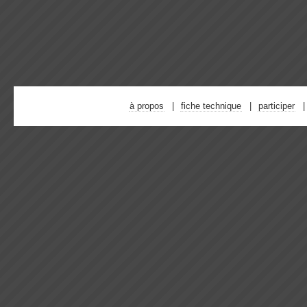
à propos
fiche technique
participer