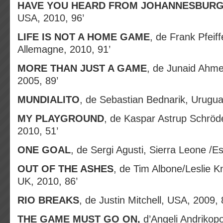
HAVE YOU HEARD FROM JOHANNESBUR
USA, 2010, 96’
LIFE IS NOT A HOME GAME
,
de Frank Pfeif
Allemagne, 2010, 91’
MORE THAN JUST A GAME
, de Junaid Ahme
2005, 89’
MUNDIALITO
, de Sebastian Bednarik, Uruguai
MY PLAYGROUND
, de Kaspar Astrup Schröd
2010, 51’
ONE GOAL
, de Sergi Agusti, Sierra Leone /E
OUT OF THE ASHES
, de Tim Albone/Leslie K
UK, 2010, 86’
RIO BREAKS
, de Justin Mitchell, USA, 2009, 
THE GAME MUST GO ON,
d’Angeli Andrikopo