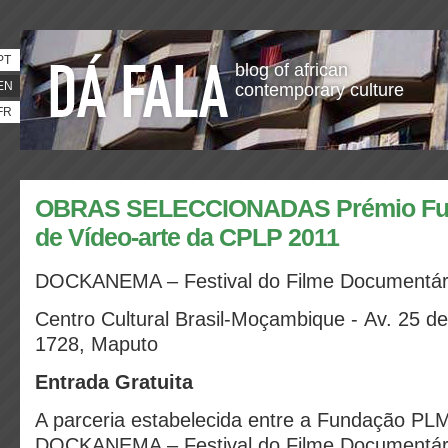
PT
blog of african
EN
contemporary culture
FR
OBRAS SELECCIONADAS Prémio Fu
de Vídeo-arte da CPLP 2011
DOCKANEMA – Festival do Filme Documentár
Centro Cultural Brasil-Moçambique - Av. 25 d
1728, Maputo
Entrada Gratuita
A parceria estabelecida entre a Fundação PL
DOCKANEMA – Festival do Filme Documentári