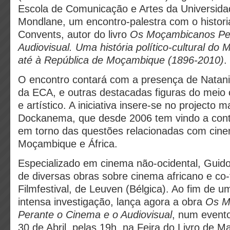
Escola de Comunicação e Artes da Universid
Mondlane, um encontro-palestra com o histori
Convents, autor do livro
Os Moçambicanos Per
Audiovisual. Uma história político-cultural do
até à República de Moçambique (1896-2010)
.
O encontro contará com a presença de Natani
da ECA, e outras destacadas figuras do meio cu
e artístico. A iniciativa insere-se no projecto 
Dockanema, que desde 2006 tem vindo a contr
em torno das questões relacionadas com cin
Moçambique e África.
Especializado em cinema não-ocidental, Guid
de diversas obras sobre cinema africano e co-
Filmfestival, de Leuven (Bélgica). Ao fim de 
intensa investigação, lança agora a obra
Os M
Perante o Cinema e o Audiovisual
, num evento
30 de Abril, pelas 19h, na Feira do Livro de 