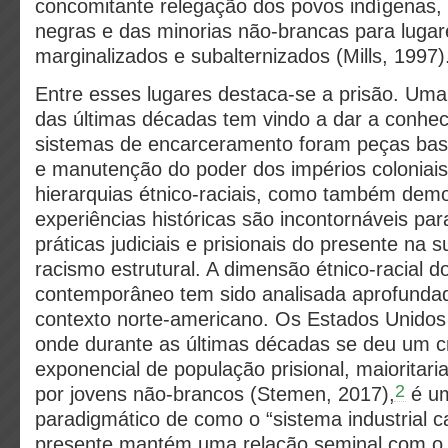
concomitante relegação dos povos indígenas,
negras e das minorias não-brancas para lugar
marginalizados e subalternizados (Mills, 1997)
Entre esses lugares destaca-se a prisão. Uma
das últimas décadas tem vindo a dar a conhe
sistemas de encarceramento foram peças basi
e manutenção do poder dos impérios coloniais
hierarquias étnico-raciais, como também de
experiências históricas são incontornáveis pa
práticas judiciais e prisionais do presente na 
racismo estrutural. A dimensão étnico-racial 
contemporâneo tem sido analisada aprofundad
contexto norte-americano. Os Estados Unidos
onde durante as últimas décadas se deu um c
exponencial de população prisional, maioritari
2
por jovens não-brancos (Stemen, 2017),
é u
paradigmático de como o “sistema industrial c
presente mantém uma relação seminal com o 