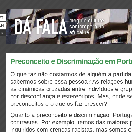
PT
blog de culture
EN
contemporaine
africaine
FR
Preconceito e Discriminação em Port
O que faz não gostarmos de alguém à partid
sabermos sobre essa pessoa? As relações h
as dinâmicas cruzadas entre indivíduos e gru
por desconfiança e estereótipos. Mas, onde s
preconceitos e o que os faz crescer?
Quanto a preconceito e discriminação, Portug
contrastes. Por exemplo, temos das maiores 
inquiridos com crenças racistas, mas somos o