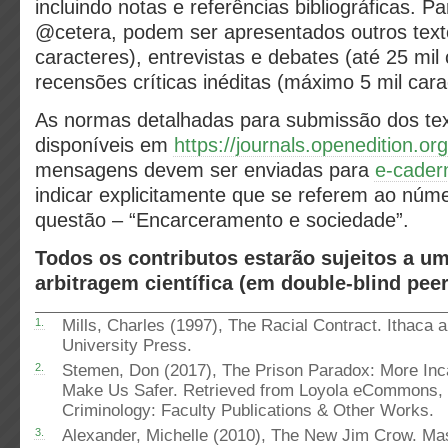
incluindo notas e referências bibliográficas. Pa
@cetera, podem ser apresentados outros texto
caracteres), entrevistas e debates (até 25 mil
recensões críticas inéditas (máximo 5 mil cara
As normas detalhadas para submissão dos tex
disponíveis em
https://journals.openedition.or
mensagens devem ser enviadas para
e-cader
indicar explicitamente que se referem ao núm
questão – “Encarceramento e sociedade”.
Todos os contributos estarão sujeitos a u
arbitragem científica (em
double-blind pee
1.
Mills, Charles (1997), The Racial Contract. Ithaca 
University Press.
2.
Stemen, Don (2017), The Prison Paradox: More Inca
Make Us Safer. Retrieved from Loyola eCommons, 
Criminology: Faculty Publications & Other Works.
3.
Alexander, Michelle (2010), The New Jim Crow. Mas