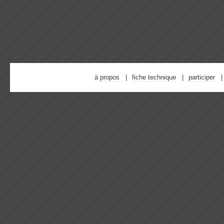
à propos
fiche technique
participer