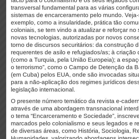
facto para o colonialismo e os seus legados co
transversal fundamental para as várias configu
sistemas de encarceramento pelo mundo. Veja-se
exemplo, como a insularidade, prática tão com
coloniais, se tem vindo a atualizar e reforçar n
novas tecnologias, autorizadas por novos con
torno de discursos securitários: da construção d
requerentes de asilo e refugiados/as; à criaçã
(como a Turquia, pela União Europeia); a espaç
o terrorismo”, como o Campo de Detenção da 
(em Cuba) pelos EUA, onde são invocadas sit
para a não-aplicação dos regimes jurídicos de
legislação internacional.
O presente número temático da revista e-cader
através de uma abordagem transnacional interdi
o tema “Encarceramento e Sociedade”, inscre
marcados pelo colonialismo e seus legados e re
de diversas áreas, como História, Sociologia, Re
Humanidades, valorizando abordagens intersec