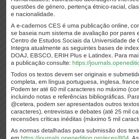
questões de género, pertença étnico-racial, class
e nacionalidade.
A e-cadernos CES é uma publicação online, com
se baseia num sistema de avaliação por pares e
Centro de Estudos Sociais da Universidade de C
Integra atualmente as seguintes bases de ind
DOAJ, EBSCO, ERIH Plus e Latindex. Para mai
a publicação consulte:
https://journals.openedit
Todos os textos devem ser originais e submeti
completa, em língua portuguesa, inglesa, franc
Podem ter até 60 mil caracteres no máximo (co
incluindo notas e referências bibliográficas. Par
@cetera, podem ser apresentados outros textos 
caracteres), entrevistas e debates (até 25 mil c
recensões críticas inéditas (máximo 5 mil caract
As normas detalhadas para submissão dos texto
em
https://journals.openedition.org/eces/804
. A