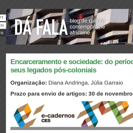
PT
blog de culture
EN
contemporaine
africaine
FR
Encarceramento e sociedade: do períod
seus legados pós-coloniais
Organização:
Diana Andringa, Júlia Garraio
Prazo para envio de artigos: 30 de novembro