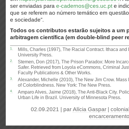
ser enviadas para
e-cadernos@ces.uc.pt
e indi
que se referem ao número temático em questã
e sociedade”.
Todos os contributos estarão sujeitos a um
arbitragem científica (em
double-blind peer r
1.
Mills, Charles (1997), The Racial Contract. Ithaca and
University Press.
2.
Stemen, Don (2017), The Prison Paradox: More Incarc
Safer. Retrieved from Loyola eCommons, Criminal Just
Faculty Publications & Other Works.
3.
Alexander, Michelle (2010), The New Jim Crow. Mass I
of Colorblindness. New York: The New Press.
4.
Amparo Alves, Jaime (2018), The Anti-Black City. Poli
Urban Life in Brazil. University of Minnesota Press.
02.09.2021 | par
Alícia Gaspar
|
colonia
encarcerament