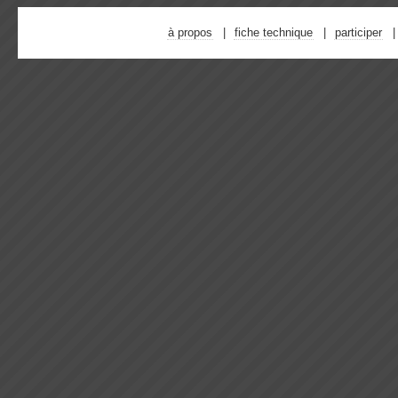
à propos
fiche technique
participer