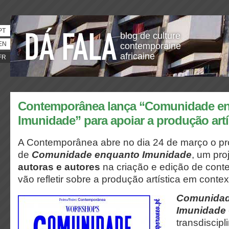
PT
blog de culture
EN
contemporaine
africaine
FR
Contemporânea lança “Comunidade e
Imunidade” para apoiar a produção artí
A Contemporânea abre no dia 24 de março o p
de
Comunidade enquanto Imunidade
, um pro
autoras e autores
na criação e edição de cont
vão refletir sobre a produção artística em contex
Comunidad
Imunidade
transdiscipl