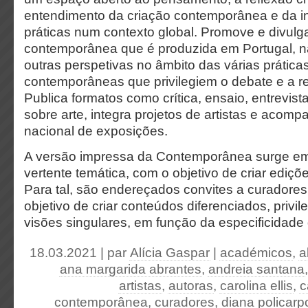
entendimento da criação contemporânea e da i
práticas num contexto global. Promove e divulga
contemporânea que é produzida em Portugal, 
outras perspetivas no âmbito das várias práticas
contemporâneas que privilegiem o debate e a ref
Publica formatos como crítica, ensaio, entrevista
sobre arte, integra projetos de artistas e acom
nacional de exposições.
A versão impressa da Contemporânea surge e
vertente temática, com o objetivo de criar ediçõe
Para tal, são endereçados convites a curadores
objetivo de criar conteúdos diferenciados, privi
visões singulares, em função da especificidade
18.03.2021 | par
Alícia Gaspar
|
académicos
,
a
ana margarida abrantes
,
andreia santana
artistas
,
autoras
,
carolina ellis
,
c
contemporânea
,
curadores
,
diana policarp