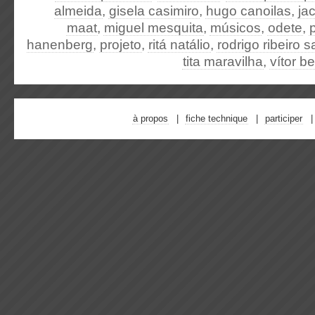
almeida
,
gisela casimiro
,
hugo canoilas
,
ja
maat
,
miguel mesquita
,
músicos
,
odete
,
hanenberg
,
projeto
,
ritá natálio
,
rodrigo ribeiro s
tita maravilha
,
vítor b
à propos
fiche technique
participer