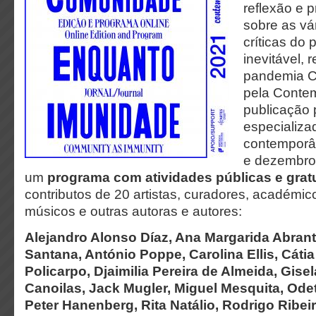
reflexão e p
sobre as vá
críticas do 
inevitável, 
pandemia C
pela Conte
publicação
especializa
contemporâ
e dezembro
um
programa com atividades públicas e grat
contributos de 20 artistas, curadores, académicos
músicos e outras autoras e autores:
Alejandro Alonso Díaz, Ana Margarida Abrant
Santana, António Poppe, Carolina Ellis, Cátia
Policarpo, Djaimilia Pereira de Almeida, Gise
Canoilas, Jack Mugler, Miguel Mesquita, Odet
Peter Hanenberg, Rita Natálio, Rodrigo Ribeir