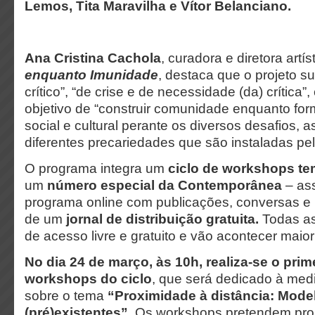
Lemos, Tita Maravilha e Vítor Belanciano.
Ana Cristina Cachola
, curadora e diretora artí
enquanto Imunidade
, destaca que o projeto 
crítico”, “de crise e de necessidade (da) crítica”,
objetivo de “construir comunidade enquanto fo
social e cultural perante os diversos desafios, a
diferentes precariedades que são instaladas pela
O programa integra um
ciclo de workshops te
um
número especial da Contemporânea
– as
programa online com publicações, conversas e 
de um
jornal de distribuição gratuita.
Todas as
de acesso livre e gratuito e vão acontecer maior
No dia 24 de março, às 10h, realiza-se o prim
workshops do ciclo
, que será dedicado à med
sobre o tema
“Proximidade à distância: Mode
(pré)existentes”
. Os workshops pretendem pro