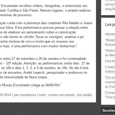
pensa
Encantador recolheu vídeos, fotografias, e entrevistas em
relaçõe
tal, Curitiba e São Paulo. Nesses lugares, o projeto realizou
 mostras de processo.
ção conta com a presença das criadoras Rita Natálio e Joana
Les p
esa Silva. Esta performance procura pensar a relação entre
-se de elaborar um pensamento sobre a colonização,
vítimas
o n
ão temer os
clich
ê
s.Tocar os vestígios, analisar o p
ó
"Bijag
tranha mistura de vivo e morto que os museus nos
Ramal
ra hoje, é uma performance com muitos fantasmas”,
“Mulhe
do Minu
 entre 27 de setembro e 26 de outubro e foi contemplado
Fred M
is
– 10ª edição. Atenção: as performances serão dias 27 de
Cortejo
às 16h e dias 1, 2, 3, e 4 de outubro, às 16h. No dia 4 terá
Anthon
s de encantos, André Lepecki, pesquisador e professor no
a Universidade de Nova Iorque.
“Era u
cinema 
nce Museu Encantador chega ao MAM-Rio"
do Fra
Cineas
09.2014 | par
martalanca
|
mam
,
museu encantado
,
ritá natálio
"Time 
Soutie