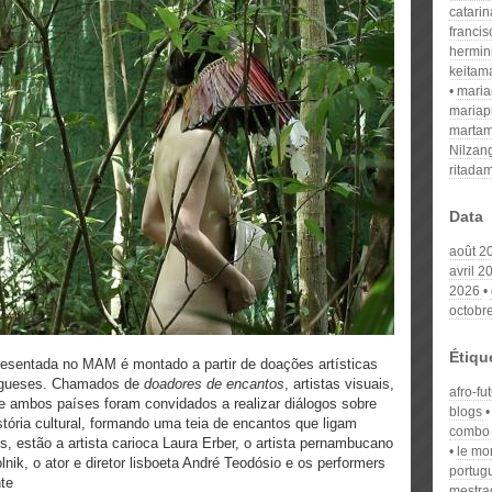
catari
franci
hermin
keitam
mari
mariap
martam
Nilzan
ritada
Data
août 2
avril 2
2026
octobr
Étiqu
presentada no MAM é montado a partir de doações artísticas
rtugueses. Chamados de
doadores de encantos
, artistas visuais,
afro-fu
de ambos países foram convidados a realizar diálogos sobre
blogs
ória cultural, formando uma teia de encantos que ligam
combo
s, estão a artista carioca Laura Erber, o artista pernambucano
le mo
nik, o ator e diretor lisboeta André Teodósio e os performers
portug
te
mestra