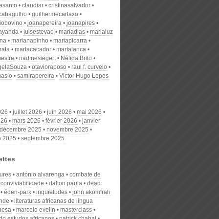
nasanto
claudiar
cristinasalvador
scabagulho
guilhermecartaxo
iobovino
joanapereira
joanapires
ayanda
luisestevao
mariadias
marialuz
ana
marianapinho
mariapicarra
rata
martacacador
martalanca
estre
nadinesiegert
Nélida Brito
gelaSouza
otavioraposo
raul f. curvelo
masio
samirapereira
Victor Hugo Lopes
026
juillet 2026
juin 2026
mai 2026
026
mars 2026
février 2026
janvier
décembre 2025
novembre 2025
e 2025
septembre 2025
ettes
tures
antónio alvarenga
combate de
conviviabilidade
dalton paula
dead
éden-park
inquietudes
john akomfrah
nde
literaturas africanas de língua
uesa
marcelo evelin
masterclass
do estudos africanos
patrick chabal