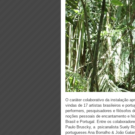
O caráter colaborativo da instalação a
vindas de 17 artistas brasileiros e po
performers, pesquisadores e filósofos 
noções pessoais de encantamento e hist
Brasil e Portugal. Entre os colaboradore
Paulo Bruscky, a psicanalista Suely Rol
portugueses Ana Borralho & João Galan