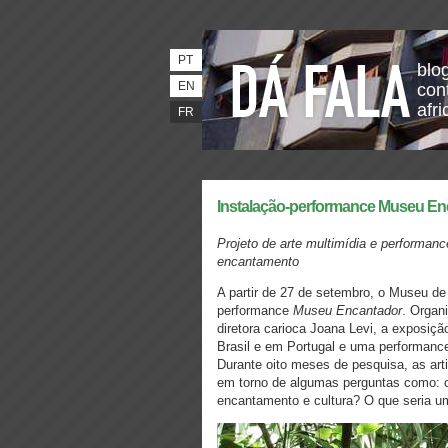
PT
blo
EN
con
afri
FR
Instalação-performance Museu E
Projeto
de
arte multimí
dia e performanc
encantament
o
A partir de 27 de setembro, o Museu de
performance
Museu Encantador
. Organ
diretora carioca Joana Levi, a exposiçã
Brasil e em Portugal e uma performanc
Durante oito meses de pesquisa, as ar
em torno de algumas perguntas como: o
encantamento e cultura? O que seria um