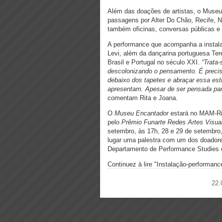
Além das doações de artistas, o Museu 
passagens por Alter Do Chão, Recife, Na
também oficinas, conversas públicas e
A performance que acompanha a instala
Levi, além da dançarina portuguesa Ter
Brasil e Portugal no século XXI.
“Trata
descolonizando o pensamento. É
precis
debaixo dos tapetes e abraçar essa es
apresentam. Apesar de ser pensada pa
comentam Rita e Joana.
O
Museu Encantador
estará no MAM-Rio
pelo
Pr
ê
mio Funarte Redes Artes Visua
setembro, às 17h, 28 e 29 de setembro, 
lugar uma palestra com um dos doadore
Departamento de Performance Studies d
Continuez à lire "Instalação-performa
22.