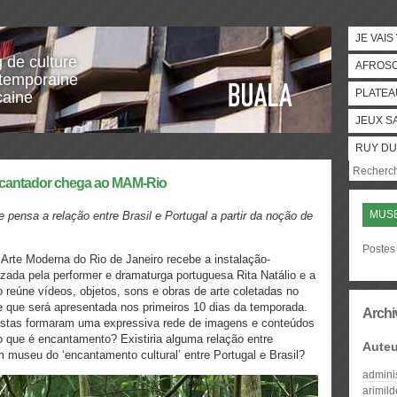
JE VAIS
g de culture
AFROS
temporaine
PLATEA
caine
JEUX S
RUY DU
ncantador chega ao MAM-Rio
MUS
e pensa a
relação
entre Brasil e Portugal a partir da noçã
o de
Postes
 Arte Moderna do Rio de Janeiro recebe a instalação-
izada pela performer e dramaturga portuguesa Rita Natálio e a
o reúne vídeos, objetos, sons e obras de arte coletadas no
e que será apresentada nos primeiros 10 dias da temporada.
Archi
tistas formaram uma expressiva rede de imagens e conteúdos
 que é encantamento? Existiria alguma relação entre
Auteu
 museu do ‘encantamento cultural’ entre Portugal e Brasil?
admini
arimil