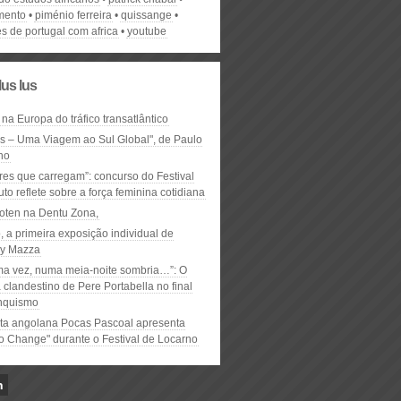
mento
piménio ferreira
quissange
s de portugal com africa
youtube
lus lus
 na Europa do tráfico transatlântico
ós – Uma Viagem ao Sul Global", de Paulo
ho
res que carregam”: concurso do Festival
to reflete sobre a força feminina cotidiana
oten na Dentu Zona,
, a primeira exposição individual de
y Mazza
ma vez, numa meia-noite sombria…”: O
clandestino de Pere Portabella no final
nquismo
ta angolana Pocas Pascoal apresenta
to Change" durante o Festival de Locarno
n