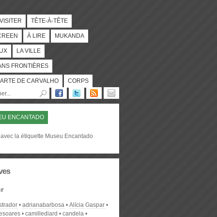
 VISITER
TÊTE-À-TÊTE
CREEN
À LIRE
MUKANDA
UX
LA VILLE
ANS FRONTIÈRES
ARTE DE CARVALHO
CORPS
EU ENCANTADO
 avec la étiquette Museu Encantado
ves
r
strador
adrianabarbosa
Alícia Gaspar
desoares
camillediard
candela