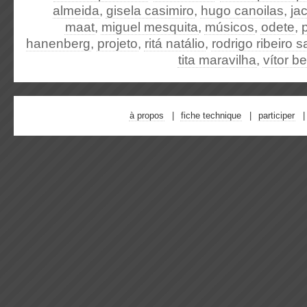
almeida
,
gisela casimiro
,
hugo canoilas
,
ja
maat
,
miguel mesquita
,
músicos
,
odete
,
hanenberg
,
projeto
,
ritá natálio
,
rodrigo ribeiro s
tita maravilha
,
vítor b
à propos
fiche technique
participer