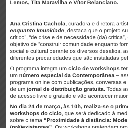
Lemos, Tita Maravilha e Vítor Belanciano.
Ana Cristina Cachola
, curadora e diretora artí
enquanto Imunidade
, destaca que o projeto 
crítico”, “de crise e de necessidade (da) crítica”,
objetivo de “construir comunidade enquanto fo
social e cultural perante os diversos desafios, a
diferentes precariedades que são instaladas pela
O programa integra um
ciclo de workshops te
um
número especial da Contemporânea
– as
programa online com publicações, conversas e 
de um
jornal de distribuição gratuita.
Todas as
de acesso livre e gratuito e vão acontecer maior
No dia 24 de março, às 10h, realiza-se o prim
workshops do ciclo
, que será dedicado à med
sobre o tema
“Proximidade à distância: Mode
(pré)existentes”
. Os workshops pretendem pro