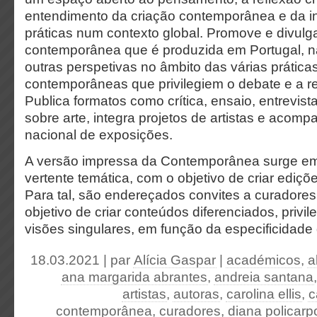
entendimento da criação contemporânea e da i
práticas num contexto global. Promove e divulga
contemporânea que é produzida em Portugal, 
outras perspetivas no âmbito das várias práticas
contemporâneas que privilegiem o debate e a ref
Publica formatos como crítica, ensaio, entrevista
sobre arte, integra projetos de artistas e acom
nacional de exposições.
A versão impressa da Contemporânea surge e
vertente temática, com o objetivo de criar ediçõe
Para tal, são endereçados convites a curadores
objetivo de criar conteúdos diferenciados, privi
visões singulares, em função da especificidade
18.03.2021 | par
Alícia Gaspar
|
académicos
,
a
ana margarida abrantes
,
andreia santana
artistas
,
autoras
,
carolina ellis
,
c
contemporânea
,
curadores
,
diana policarp