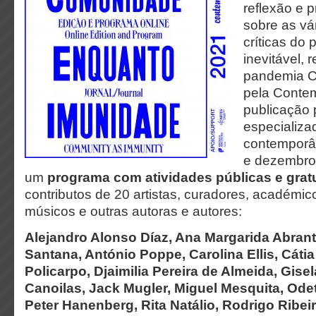
reflexão e p
sobre as vá
críticas do 
inevitável, 
pandemia C
pela Conte
publicação
especializa
contemporâ
e dezembro
um
programa com atividades públicas e grat
contributos de 20 artistas, curadores, académicos
músicos e outras autoras e autores:
Alejandro Alonso Díaz, Ana Margarida Abrant
Santana, António Poppe, Carolina Ellis, Cátia
Policarpo, Djaimilia Pereira de Almeida, Gise
Canoilas, Jack Mugler, Miguel Mesquita, Odet
Peter Hanenberg, Rita Natálio, Rodrigo Ribeir