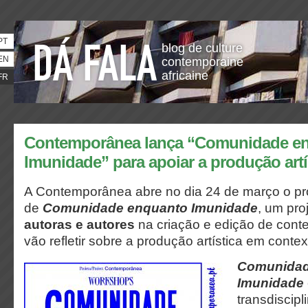
PT
blog de culture
EN
contemporaine
africaine
FR
Contemporânea lança “Comunidade e
Imunidade” para apoiar a produção artí
A Contemporânea abre no dia 24 de março o p
de
Comunidade enquanto Imunidade
, um pro
autoras e autores
na criação e edição de cont
vão refletir sobre a produção artística em contex
Comunidad
Imunidade
transdiscipl