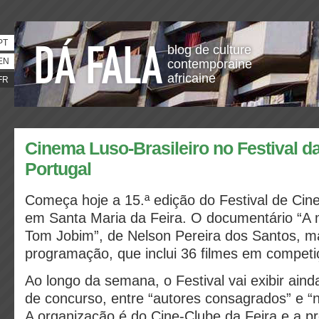
PT
blog de culture
EN
contemporaine
africaine
FR
Cinema Luso-Brasileiro no Festival da
Portugal
Começa hoje a 15.ª edição do Festival de Cine
em Santa Maria da Feira. O documentário “A
Tom Jobim”, de Nelson Pereira dos Santos, m
programação, que inclui 36 filmes em competi
Ao longo da semana, o Festival vai exibir ainda
de concurso, entre “autores consagrados” e “n
A organização é do Cine-Clube da Feira e a 