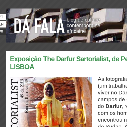
PT
blog de culture
EN
contemporaine
africaine
FR
Exposição The Darfur Sartorialist, de 
LISBOA
As fotograf
(um trabalh
viver no Da
campos de 
do
Darfur
, 
com os hom
encontrou n
do Sudão. Á