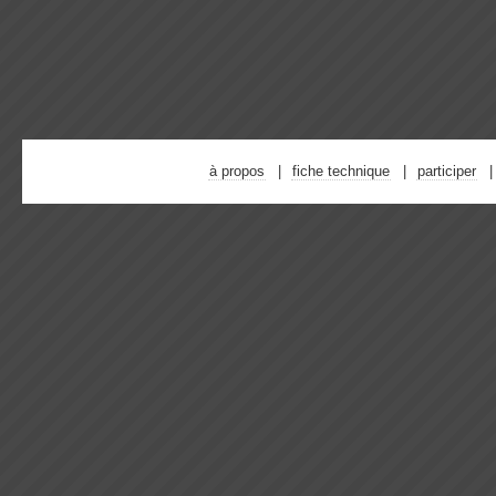
à propos
fiche technique
participer