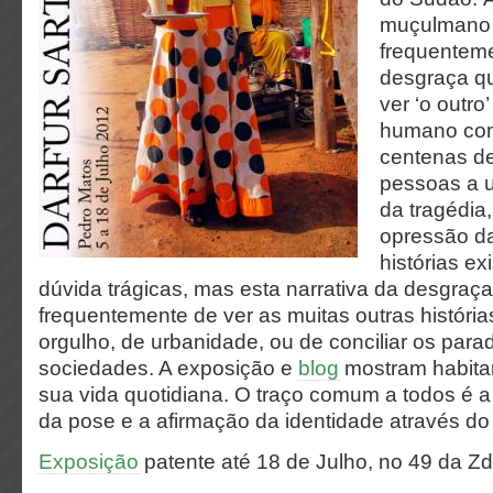
muçulmano
frequenteme
desgraça q
ver ‘o outr
humano com
centenas de
pessoas a u
da tragédia
opressão d
histórias e
dúvida trágicas, mas esta narrativa da desgraç
frequentemente de ver as muitas outras históri
orgulho, de urbanidade, ou de conciliar os par
sociedades. A exposição e
blog
mostram habita
sua vida quotidiana. O traço comum a todos é a
da pose e a afirmação da identidade através do 
Exposição
patente até 18 de Julho, no 49 da ZdB