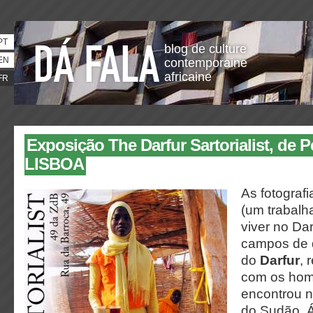
PT
blog de culture
EN
contemporaine
africaine
FR
Exposição The Darfur Sartorialist, de 
LISBOA
As fotograf
(um trabalh
viver no Da
campos de 
do
Darfur
, 
com os hom
encontrou n
do Sudão. Á