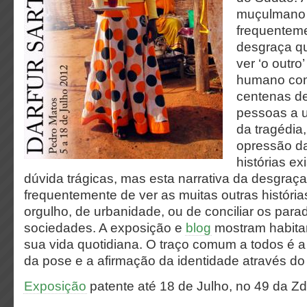
muçulmano
frequenteme
desgraça q
ver ‘o outr
humano com
centenas de
pessoas a u
da tragédia
opressão d
histórias e
dúvida trágicas, mas esta narrativa da desgraç
frequentemente de ver as muitas outras históri
orgulho, de urbanidade, ou de conciliar os par
sociedades. A exposição e
blog
mostram habita
sua vida quotidiana. O traço comum a todos é a
da pose e a afirmação da identidade através do 
Exposição
patente até 18 de Julho, no 49 da ZdB