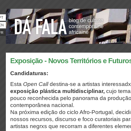
PT
blog de culture
EN
contemporaine
africaine
FR
Exposição - Novos Territórios e Futur
Candidaturas:
Esta
Open Call
destina-se a artistas interessad
exposição plástica multidisciplinar
,
cujo tema
pouco reconhecida pelo panorama da produção 
contemporânea nacional.
Na próxima edição do ciclo Afro-Portugal, deci
nossos recursos, discurso e foco curatoriais par
artistas negrxs que recorram a diferentes elem