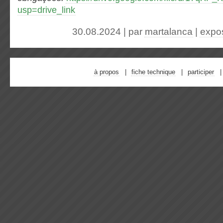
usp=drive_link
30.08.2024 | par
martalanca
|
expo
à propos
fiche technique
participer