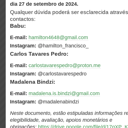
dia 27 de setembro de 2024.
Qualquer dúvida poderá ser esclarecida atravé
contactos:
Babu:
E-mail:
hamilton4648@gmail.com
Instagram:
@hamilton_francisco_
Carlos Tavares Pedro:
E-mail:
carlostavarespedro@proton.me
Instagram:
@carlostavarespedro
Madalena Bindzi:
E-mail:
madalena.is.bindzi@gmail.com
Instagram:
@madalenabindzi
Neste documento, estão estipuladas informações rela
elegibilidade, avaliação, apoios monetários e
obrigações:
https://drive.google.com/file/d/17q