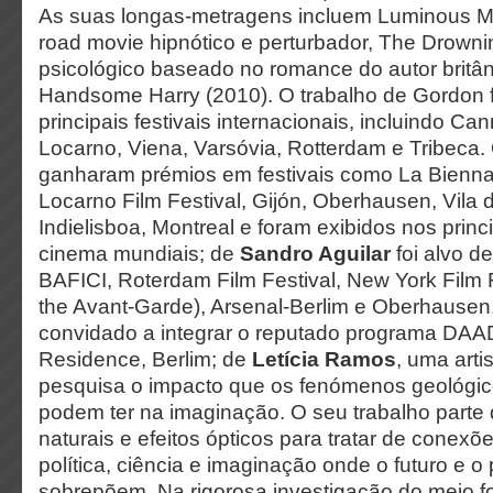
As suas longas-metragens incluem Luminous M
road movie hipnótico e perturbador, The Drowning
psicológico baseado no romance do autor britân
Handsome Harry (2010). O trabalho de Gordon f
principais festivais internacionais, incluindo Can
Locarno, Viena, Varsóvia, Rotterdam e Tribeca.
ganharam prémios em festivais como La Biennal
Locarno Film Festival, Gijón, Oberhausen, Vila
Indielisboa, Montreal e foram exibidos nos princi
cinema mundiais; de
Sandro Aguilar
foi alvo d
BAFICI, Roterdam Film Festival, New York Film 
the Avant-Garde), Arsenal-Berlim e Oberhausen
convidado a integrar o reputado programa DAAD 
Residence, Berlim; de
Letícia Ramos
, uma arti
pesquisa o impacto que os fenómenos geológico
podem ter na imaginação. O seu trabalho part
naturais e efeitos ópticos para tratar de conexõ
política, ciência e imaginação onde o futuro e 
sobrepõem. Na rigorosa investigação do meio fo