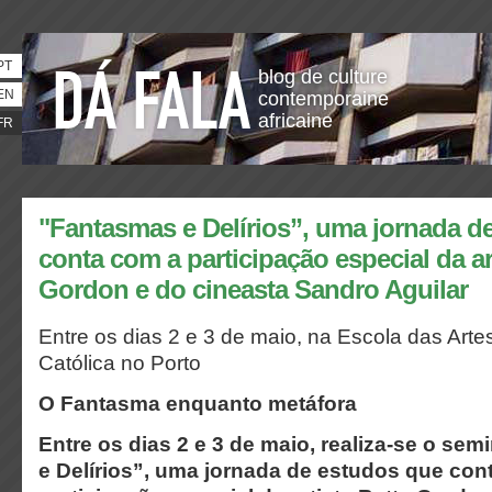
PT
blog de culture
EN
contemporaine
africaine
FR
"Fantasmas e Delírios”, uma jornada d
conta com a participação especial da ar
Gordon e do cineasta Sandro Aguilar
Entre os dias 2 e 3 de maio, na Escola das Art
Católica no Porto
O Fantasma enquanto metáfora
Entre os dias 2 e 3 de maio, realiza-se o se
e Delírios”, uma jornada de estudos que con