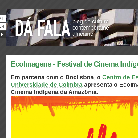
PT
blog de culture
EN
contemporaine
africaine
FR
EcoImagens - Festival de Cinema Indí
Em parceria com o
Doclisboa
,
o
Centro de E
Universidade de Coimbra
apresenta o
EcoIma
Cinema Indígena da Amazônia.