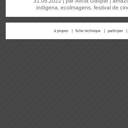
31.05.2022 | par
Alícia Gaspar
|
amazô
indígena
,
ecolmagens
,
festival de c
à propos
fiche technique
participer