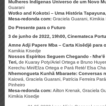
Mulheres Indígenas Universo de um Novo M
Guarani
Wotko and Kokotxi – Uma História Tapayuna
Mesa-redonda com:
Graciela Guarani, Kimikia
Do Presente para o Futuro
3 de junho de 2022, 19h00, Cinemateca Port
Amne Adji Papere Mba – Carta Kisêdjê para 
Kamikia Kisedje
Nossos Espíritos Seguem Chegando - Nhe’ẽ
Teri
,
de Kuaray Poty/Ariel Ortega e Bruno Huye
Kerechu Miri/Elza Ortega e Pará Reté/ Elsa Ch
Nhemongueta Kunhã Mbaraete: Conversas n.
Kaiowá, Graciela Guarani, Patrícia Ferreira Pa
Pinheiro
Mesa-redonda com:
Ailton Krenak, Graciela G
Kimikia Kisedje