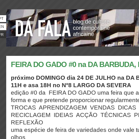
PT
blog de culture
EN
contemporaine
africaine
FR
FEIRA DO GADO #0 na DA BARBUDA,
próximo DOMINGO dia 24 DE JULHO na DA 
11H e asa 18H no Nº8 LARGO DA SEVERA
edição #0 da FEIRA DO GADO uma feira que ai
forma e que pretende proporcionar regularmen
TROCAS APRENDIZAGEM VENDAS DICAS 
RECICLAGEM IDEIAS ACÇÃO TÉCNICAS P
REFLEXÃO
uma espécie de feira de variedades onde vale t
olhos