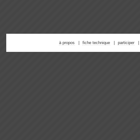
à propos
fiche technique
participer