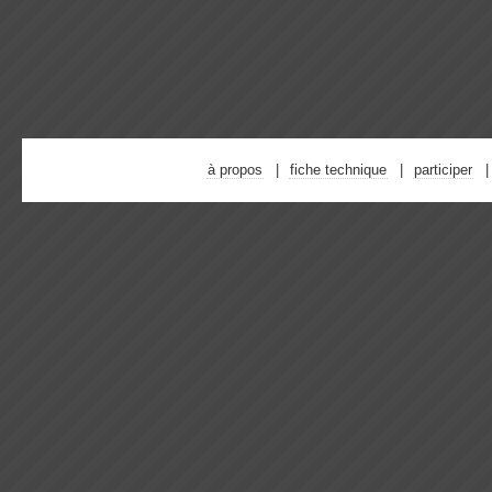
à propos
fiche technique
participer