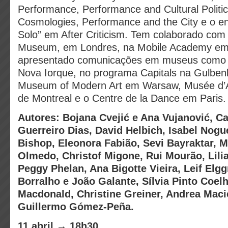
Performance, Performance and Cultural Politi
Cosmologies, Performance and the City e o en
Solo” em After Criticism. Tem colaborado com a
Museum, em Londres, na Mobile Academy em
apresentado comunicações em museus como
Nova Iorque, no programa Capitals na Gulben
Museum of Modern Art em Warsaw, Musée d’
de Montreal e o Centre de la Dance em Paris.
Autores: Bojana Cvejić e Ana Vujanović, C
Guerreiro Dias, David Helbich, Isabel Nogue
Bishop, Eleonora Fabião, Sevi Bayraktar, 
Olmedo, Christof Migone, Rui Mourão, Lili
Peggy Phelan, Ana Bigotte Vieira, Leif Elg
Borralho e João Galante, Sílvia Pinto Coel
Macdonald, Christine Greiner, Andrea Maci
Guillermo Gómez-Peña.
11 abril → 18h30