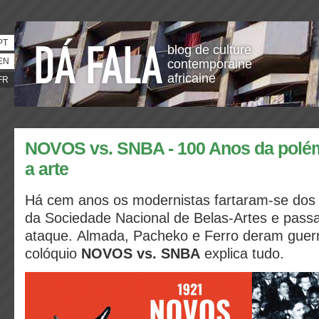
PT
blog de culture
EN
contemporaine
africaine
FR
NOVOS vs. SNBA - 100 Anos da polém
a arte
Há cem anos os modernistas fartaram-se dos “
da Sociedade Nacional de Belas-Artes e pass
ataque. Almada, Pacheko e Ferro deram guer
colóquio
NOVOS vs. SNBA
explica tudo.