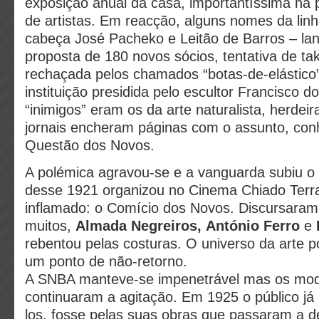
exposição anual
da casa, importantíssima na
de artistas. Em reacção, alguns nomes da linh
cabeça José Pacheko e Leitão de Barros – l
proposta de 180 novos sócios, tentativa de t
rechaçada pelos chamados “botas-de-elástic
instituição presidida pelo escultor Francisco 
“inimigos” eram os da arte
naturalista, herdeir
jornais encheram páginas com o assunto,
con
Questão dos Novos.
A polémica agravou-se e a vanguarda subiu 
desse 1921 organizou no Cinema Chiado Terr
inflamado: o Comício dos Novos. Discursaram
muitos,
Almada Negreiros, António Ferro
e
rebentou pelas costuras. O universo da arte po
um ponto de não-retorno.
A SNBA manteve-se impenetrável mas os mod
continuaram a agitação. Em 1925 o público já 
los, fosse pelas suas obras que passaram a d