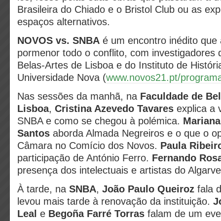
Brasileira do Chiado
e o Bristol Club ou as ex
espaços
alternativos.
NOVOS vs. SNBA
é um encontro inédito que 
pormenor todo o conflito, com investigadores
Belas-Artes de Lisboa e do Instituto de Históri
Universidade Nova (
www.novos21.pt/program
Nas sessões da manhã, na
Faculdade de Bel
Lisboa
,
Cristina Azevedo Tavares
explica a 
SNBA e como se chegou à polémica.
Mariana
Santos
aborda Almada Negreiros e o que o op
Câmara no Comício dos Novos.
Paula Ribeir
participação de António Ferro.
Fernando Rosa
presença
dos intelectuais e artistas do Algarv
À tarde, na
SNBA
,
João Paulo Queiroz
fala 
levou mais tarde à renovação
da instituição.
J
Leal
e
Begoña Farré Torras
falam de um eve