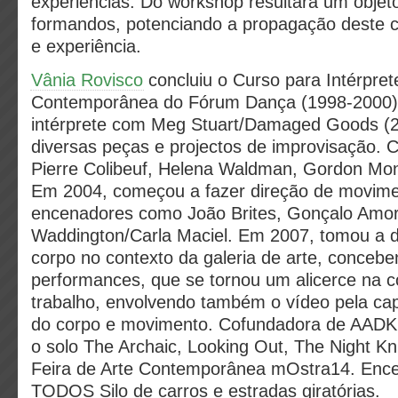
experiências. Do workshop resultará um objet
formandos, potenciando a propagação deste 
e experiência.
Vânia Rovisco
concluiu o Curso para Intérpre
Contemporânea do Fórum Dança (1998-2000)
intérprete com Meg Stuart/Damaged Goods (
diversas peças e projectos de improvisação. 
Pierre Colibeuf, Helena Waldman, Gordon Mon
Em 2004, começou a fazer direção de movim
encenadores como João Brites, Gonçalo Amo
Waddington/Carla Maciel. Em 2007, tomou a d
corpo no contexto da galeria de arte, concebe
performances, que se tornou um alicerce na 
trabalho, envolvendo também o vídeo pela cap
do corpo e movimento. Cofundadora de AADK
o solo The Archaic, Looking Out, The Night Kni
Feira de Arte Contemporânea mOstra14. Encen
TODOS Silo de carros e estradas giratórias.