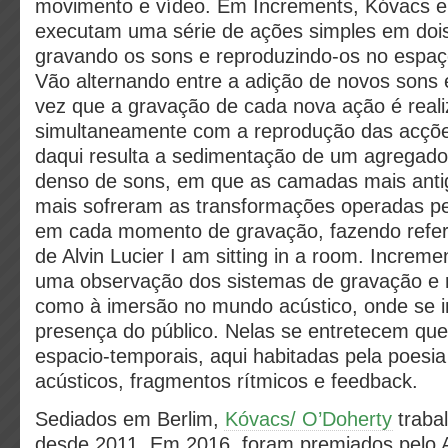
movimento e vídeo. Em Increments, Kóvacs e
executam uma série de ações simples em doi
gravando os sons e reproduzindo-os no espaç
Vão alternando entre a adição de novos sons
vez que a gravação de cada nova ação é real
simultaneamente com a reprodução das acçõe
daqui resulta a sedimentação de um agregado
denso de sons, em que as camadas mais anti
mais sofreram as transformações operadas pel
em cada momento de gravação, fazendo refer
de Alvin Lucier I am sitting in a room. Increme
uma observação dos sistemas de gravação e 
como à imersão no mundo acústico, onde se in
presença do público. Nelas se entretecem qu
espacio-temporais, aqui habitadas pela poesia
acústicos, fragmentos rítmicos e feedback.
Sediados em Berlim,
Kóvacs/ O’Doherty
traba
desde 2011. Em 2016, foram premiados pelo A