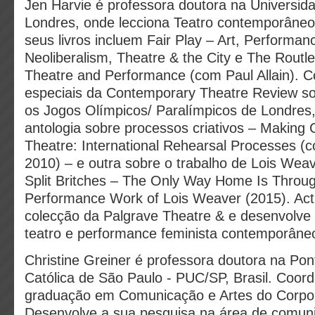
Jen Harvie é professora doutora na Universi
Londres, onde lecciona Teatro contemporâne
seus livros incluem Fair Play – Art, Performan
Neoliberalism, Theatre & the City e The Rout
Theatre and Performance (com Paul Allain). 
especiais da Contemporary Theatre Review so
os Jogos Olímpicos/ Paralímpicos de Londre
antologia sobre processos criativos – Making
Theatre: International Rehearsal Processes (
2010) – e outra sobre o trabalho de Lois Wea
Split Britches – The Only Way Home Is Throu
Performance Work of Lois Weaver (2015). Actu
colecção da Palgrave Theatre & e desenvolve
teatro e performance feminista contemporâne
Christine Greiner é professora doutora na Pont
Católica de São Paulo - PUC/SP, Brasil. Coor
graduação em Comunicação e Artes do Corpo, 
Desenvolve a sua pesquisa na área de comun