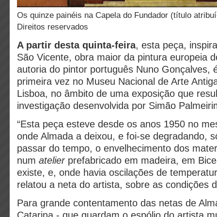
Os quinze painéis na Capela do Fundador (título atribuído)©
Direitos reservados
A partir desta quinta-feira
, esta peça, inspir
São Vicente, obra maior da pintura europeia d
autoria do pintor português Nuno Gonçalves, é
primeira vez no Museu Nacional de Arte Anti
Lisboa, no âmbito de uma exposição que resu
investigação desenvolvida por Simão Palmeiri
“Esta peça esteve desde os anos 1950 no me
onde Almada a deixou, e foi-se degradando, 
passar do tempo, o envelhecimento dos materi
num
atelier
prefabricado em madeira, em Bice
existe, e, onde havia oscilações de temperatu
relatou a neta do artista, sobre as condições d
Para grande contentamento das netas de Alma
Catarina - que guardam o espólio do artista mu