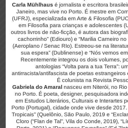
Carla Mühlhaus
é jornalista e escritora brasile
Janeiro, mas vive no Porto. É mestre em Co
(UFRJ), especializada em Arte & Filosofia (PU
em Filosofia para crianças e adolescentes (
outros livros de não-ficção, é autora das biogra
cachorrinho” (Ediouro) e “Marilia Carneiro n
(Aeroplano / Senac RIo). Estreou-se na literat
sua espera” (Dublinense) e “Nós vemos em
Recentemente integrou os dois volumes, po
antologias “Volta para a tua Terra”: u
antirracista/antifascista de poetas estrangeiros
É colunista na Revista Pess
Gabriela do Amaral
nasceu em Niterói, no Rio
no Porto. É poeta, designer, pesquisadora in
em Estudos Literários, Culturais e Interartes 
Porto (Portugal), cidade onde vive desde 2017.
Tropicais” (Quelônio, São Paulo, 2019 e “Excla
Cloro (“Flan de Tal”, Vila do Conde, 2019), “