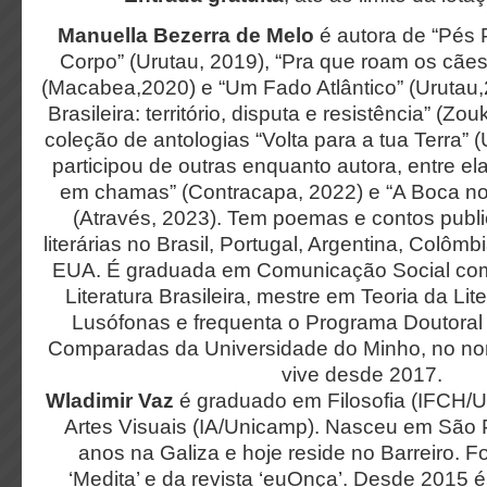
Manuella Bezerra de Melo
é autora de “Pés
Corpo” (Urutau, 2019), “Pra que roam os cã
(Macabea,2020) e “Um Fado Atlântico” (Urutau
Brasileira: território, disputa e resistência” (Z
coleção de antologias “Volta para a tua Terra” 
participou de outras enquanto autora, entre el
em chamas” (Contracapa, 2022) e “A Boca no
(Através, 2023). Tem poemas e contos publ
literárias no Brasil, Portugal, Argentina, Colôm
EUA. É graduada em Comunicação Social com
Literatura Brasileira, mestre em Teoria da Lite
Lusófonas e frequenta o Programa Doutora
Comparadas da Universidade do Minho, no nor
vive desde 2017.
Wladimir Vaz
é graduado em Filosofia (IFCH/
Artes Visuais (IA/Unicamp). Nasceu em São 
anos na Galiza e hoje reside no Barreiro. Foi
‘Medita’ e da revista ‘euOnça’. Desde 2015 é 