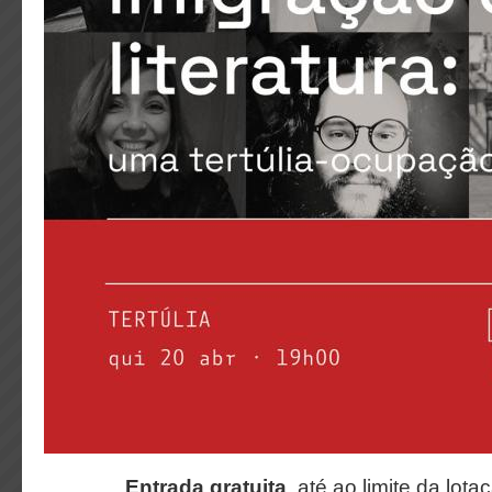
Entrada gratuita
, até ao limite da lota