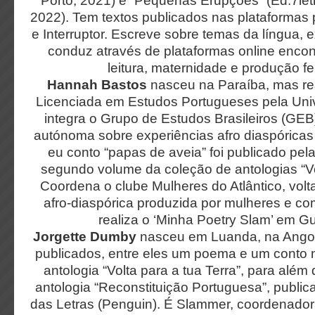
Porto, 2021) e “Pequenas Erupções” (Ed.7letr
2022). Tem textos publicados nas plataformas
e Interruptor. Escreve sobre temas da língua, e
conduz através de plataformas online encont
leitura, maternidade e produção fe
Hannah Bastos
nasceu na Paraíba, mas re
Licenciada em Estudos Portugueses pela Uni
integra o Grupo de Estudos Brasileiros (GEB
autónoma sobre experiências afro diaspóricas
eu conto “papas de aveia” foi publicado pela
segundo volume da coleção de antologias “Vol
Coordena o clube Mulheres do Atlântico, volta
afro-diaspórica produzida por mulheres e c
realiza o ‘Minha Poetry Slam’ em 
Jorgette Dumby
nasceu em Luanda, na Angola
publicados, entre eles um poema e um conto 
antologia “Volta para a tua Terra”, para alé
antologia “Reconstituição Portuguesa”, publ
das Letras (Penguin). É Slammer, coordenado