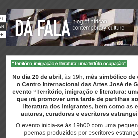
PT
blog of african
EN
contemporary culture
FR
"Território, imigração e literatura: uma tertúlia-ocupação"
No dia 20 de abril,
às 19h,
mês simbólico de d
o Centro Internacional das Artes José de 
evento “Território, imigração e literatura: u
que irá promover uma tarde de partilhas s
literatura dos imigrantes, bem como as 
autores, curadores e escritores estrange
O evento inicia-se às 19h00 com uma pequen
poemas produzidos por escritores estrange