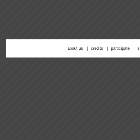
about us
credits
participate
s