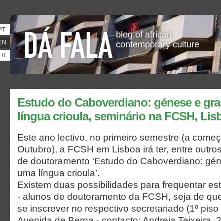
PT
blog of african
EN
contemporary culture
FR
Estudo do Caboverdiano: génese e gr
língua crioula, seminário na FCSH, Lis
Este ano lectivo, no primeiro semestre (a com
Outubro), a FCSH em Lisboa irá ter, entre outros
de doutoramento ‘Estudo do Caboverdiano: gén
uma língua crioula’.
Existem duas possibilidades para frequentar es
- alunos de doutoramento da FCSH, seja de que 
se inscrever no respectivo secretariado (1º piso 
Avenida de Berna - contacto: Andreia Teixeira,