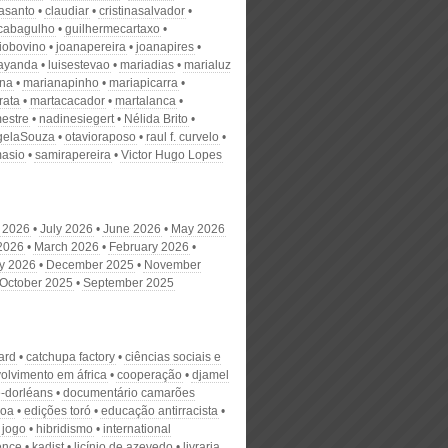
nasanto
claudiar
cristinasalvador
scabagulho
guilhermecartaxo
iobovino
joanapereira
joanapires
ayanda
luisestevao
mariadias
marialuz
ana
marianapinho
mariapicarra
rata
martacacador
martalanca
estre
nadinesiegert
Nélida Brito
gelaSouza
otavioraposo
raul f. curvelo
masio
samirapereira
Victor Hugo Lopes
 2026
July 2026
June 2026
May 2026
 2026
March 2026
February 2026
y 2026
December 2025
November
October 2025
September 2025
ard
catchupa factory
ciências sociais e
olvimento em áfrica
cooperação
djamel
-dorléans
documentário camarões
boa
edições toró
educação antirracista
 jogo
hibridismo
international
ence
kadist
licínio de azevedo
livraria