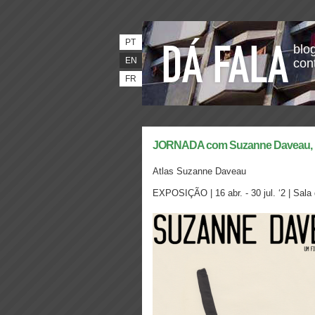
PT
blog
EN
con
FR
JORNADA com Suzanne Daveau, D
Atlas Suzanne Daveau
EXPOSIÇÃO | 16 abr. - 30 jul. ‘2 | Sala