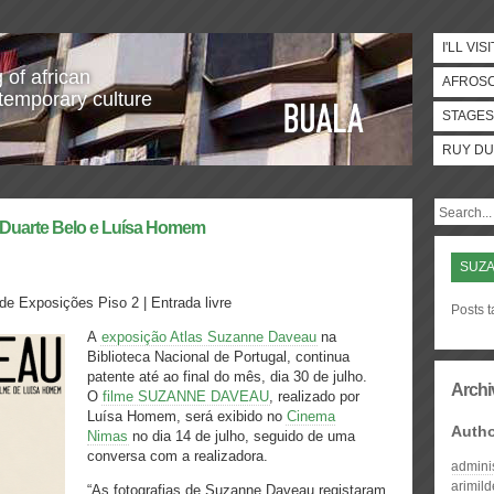
I'LL VISI
 of african
AFROS
temporary culture
STAGES
RUY DU
uarte Belo e Luísa Homem
SUZ
 de Exposições Piso 2 | Entrada livre
Posts 
A
exposição Atlas Suzanne Daveau
na
Biblioteca Nacional de Portugal, continua
patente até ao final do mês, dia 30 de julho.
Archi
O
filme SUZANNE DAVEAU
, realizado por
Luísa Homem, será exibido no
Cinema
Auth
Nimas
no dia 14 de julho, seguido de uma
conversa com a realizadora.
admini
arimil
“As fotografias de Suzanne Daveau registaram