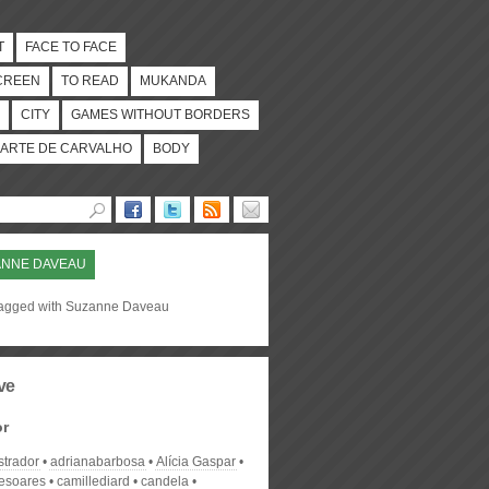
T
FACE TO FACE
CREEN
TO READ
MUKANDA
CITY
GAMES WITHOUT BORDERS
ARTE DE CARVALHO
BODY
ANNE DAVEAU
tagged with Suzanne Daveau
ve
or
strador
adrianabarbosa
Alícia Gaspar
desoares
camillediard
candela