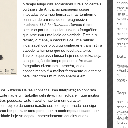
catari
o tempo longo das sociedades rurais ocidentais
franci
ou tribais de África, as paisagens quase
hermin
intocadas pela mão humana, mas também o
keitam
enunciar de um mundo em progressiva
mari
mudança. O
Atlas Suzanne Daveau
é este
mariap
percurso por um singular universo fotográfico
martam
que procurou uma ideia de verdade. Este é o
Nilzan
retrato, o mapa, a geografia de uma mulher
ritada
incansável que procurou conhecer e transmitir a
sabedoria humana que se revela da terra.
Talvez o que essa busca hoje nos devolva seja
Data
a inquietação do tempo presente. As suas
August
fotografias dizem-nos, também, que o
April
conhecimento é a melhor ferramenta que temos
Januar
para lidar com um mundo aberto e em
2025
o de Suzanne Daveau constitui uma interpretação concreta
Tags
te não é um trabalho definitivo, na medida em que muitas
outras pessoas. Este trabalho não tem um carácter
bachel
ir um objeto de comunicação que, de algum modo, consiga
desenv
mesmo tempo fazer uma ponte com a contemporaneidade, com
kokene
idade hoje se depara, nomeadamente aqueles que se
doclis
fora de
confer