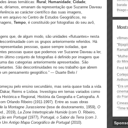
ndes áreas temáticas:
Rural
;
Humanidade
;
Cidade
;
barata
ue, diríamos, emanam da representação que Suzanne Daveau
thiago
ferência ao carácter científico das suas imagens,
m em arquivo no Centro de Estudos Geográficos, no
imagens,
Tempo
, é constituído por fotografias do seu avô,
Most 
gens que, de algum modo, são unidades «flutuantes» nesta
vítimas
escontinuidade com os grupos anteriormente referidos. Há
"Bijag
representadas pessoas, quase sempre isoladas, que
Ramal
ntes pessoas quase que podemos ver Suzanne Daveau a ler,
“Mulhe
 Um último conjunto de fotografias é definido por imagens que
do Minu
r uma das categorias anteriormente apresentadas. São
ietantes. São descontinuidades no seu trabalho que abrem
Fred M
de um pensamento geográfico.” — Duarte Belo /
Cortejo
Anthon
meçou pelo ensino secundário, mas seria quase toda a vida
“Era u
 Dakar, Reims e Lisboa. Investigou em temas variados como
cinema 
Histórica e Regional, História da Geografia e Cartografia. A
do Fra
 com Orlando Ribeiro (1911-1997). Entre as suas obras
Cineas
 de la Montagne Jurassienne
(tese de doutoramento, 1959),
O
"Time 
ed., 2019),
La Zone Intertropicale Humide
(com O. Ribeiro,
ação em Portugal
(1977), Portugal,
o Sabor da Terra
(com J.
 e
Um Antigo Mapa Corográfico de Portugal
(2010).
Spons