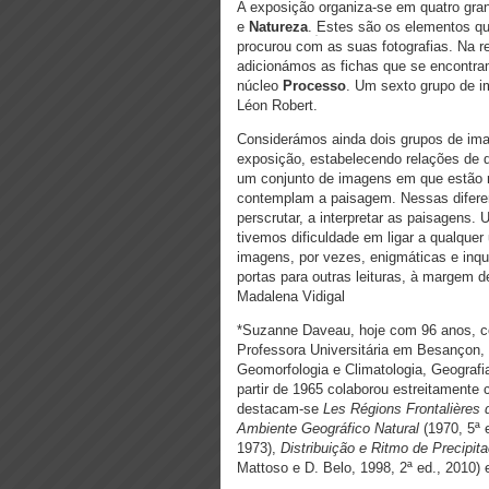
A exposição organiza-se em quatro gra
e
Natureza
.
Estes são os elementos q
procurou com as suas fotografias. Na re
adicionámos as fichas que se encontra
núcleo
Processo
. Um sexto grupo de 
Léon Robert.
Considerámos ainda dois grupos de ima
exposição, estabelecendo relações de d
um conjunto de imagens em que estão 
contemplam a paisagem. Nessas difere
perscrutar, a interpretar as paisagens.
tivemos dificuldade em ligar a qualque
imagens, por vezes, enigmáticas e inqu
portas para outras leituras, à margem 
Madalena Vidigal
*Suzanne Daveau, hoje com 96 anos, co
Professora Universitária em Besançon,
Geomorfologia e Climatologia, Geografia 
partir de 1965 colaborou estreitamente
destacam-se
Les Régions Frontalières
Ambiente Geográfico Natural
(1970, 5ª 
1973),
Distribuição e Ritmo de Precipit
Mattoso e D. Belo, 1998, 2ª ed., 2010)