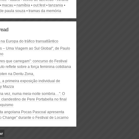
macau
namíbia
out.fest
tanzania
 de paula souza
tramas da memória
read
 na Europa do tráfico transatlântico
ós – Uma Viagem ao Sul Global", de Paulo
ho
res que carregam”: concurso do Festival
to reflete sobre a força feminina cotidiana
oten na Dentu Zona,
, a primeira exposição individual de
y Mazza
ma vez, numa meia-noite sombria…”: O
clandestino de Pere Portabella no final
nquismo
ta angolana Pocas Pascoal apresenta
to Change" durante o Festival de Locarno
or