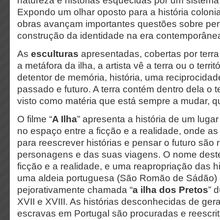
natureza e histórias esquecidas por um sistem
Expondo um olhar oposto para a história colonial
obras avançam importantes questões sobre per
construção da identidade na era contemporâne
As
esculturas
apresentadas, cobertas por terra
a metáfora da ilha, a artista vê a terra ou o terr
detentor de memória, história, uma reciprocidad
passado e futuro. A terra contém dentro dela o 
visto como matéria que está sempre a mudar, qu
O filme “
A Ilha
” apresenta a história de um lugar
no espaço entre a ficção e a realidade, onde as
para reescrever histórias e pensar o futuro são
personagens e das suas viagens. O nome deste 
ficção e a realidade, e uma reapropriação das hi
uma aldeia portuguesa (São Romão de Sádão) 
pejorativamente chamada “
a ilha dos Pretos
” 
XVII e XVIII. As histórias desconhecidas de ge
escravas em Portugal são procuradas e reescri