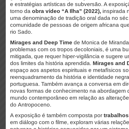
e estratégias artísticas de subversão
. A exposiç
torno da
obra vídeo “A Ilha” (2022),
inspirada n
uma denominação de tradição oral dada no séc.
comunidade de pessoas de origem africana que 
rio Sado.
Mirages and Deep Time
de Monica de Miranda
problemas com os tropos decoloniais, é uma bu
mitigada, que requer hiper-vigilância e suger
dos limites da história aprendida.
Mirages and 
espaço aos aspetos espirituais e metafísicos so
reenquadramento da história e identidade negra 
portuguesa. Também avança a conversa em dir
novas formas de conhecimento na abordagem d
mundo contemporâneo em relação as alterações
do Antropoceno.
A exposição é também composta por
trabalhos
em diálogo com o filme, exploram várias relaçõe