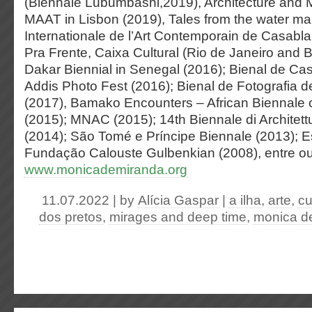
(Biennale Lubumbashi,2019), Architecture and M
MAAT in Lisbon (2019), Tales from the water ma
Internationale de l’Art Contemporain de Casabl
Pra Frente, Caixa Cultural (Rio de Janeiro and B
Dakar Biennial in Senegal (2016); Bienal de Ca
Addis Photo Fest (2016); Bienal de Fotografia d
(2017), Bamako Encounters – African Biennale 
(2015); MNAC (2015); 14th Biennale di Architett
(2014); São Tomé e Príncipe Biennale (2013); 
Fundação Calouste Gulbenkian (2008), entre ou
www.monicademiranda.org
11.07.2022 | by
Alícia Gaspar
|
a ilha
,
arte
,
cu
dos pretos
,
mirages and deep time
,
monica d