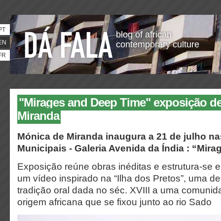
PT
blog of african
EN
contemporary culture
FR
"Mirages and Deep Time" exposição d
Miranda
Mónica de Miranda inaugura a 21 de julho
na
Municipais -
Galeria Avenida da Índia :
“Mira
Exposição reúne obras inéditas e estrutura-se 
um vídeo inspirado na “Ilha dos Pretos”, uma 
tradição oral dada no séc. XVIII a uma comuni
origem africana que se fixou junto ao rio Sado