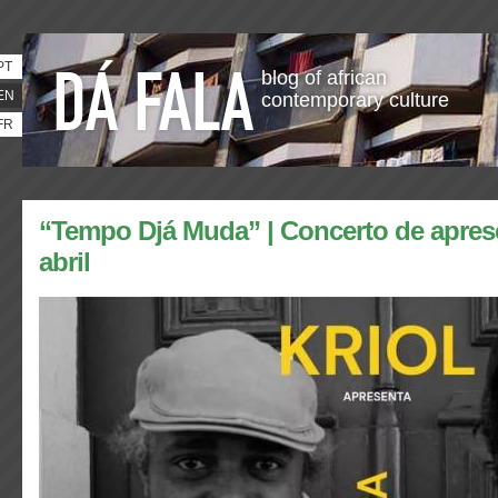
PT
blog of african
EN
contemporary culture
FR
“Tempo Djá Muda” | Concerto de apres
abril