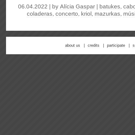
06.04.2022 | by
Alícia Gaspar
|
batukes
,
cabo
coladeras
,
concerto
,
kriol
,
mazurkas
,
mús
about us
credits
participate
s