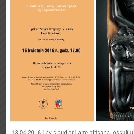
13.04.2016 | by
claudiar
|
arte africana
,
escultu