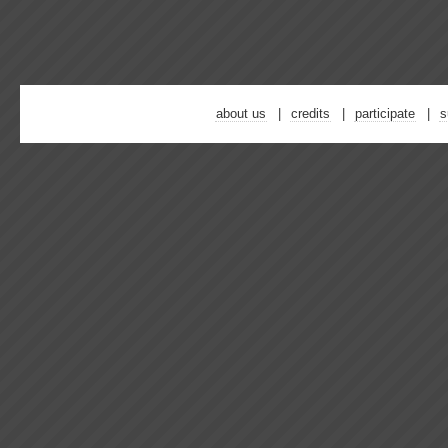
about us
credits
participate
s