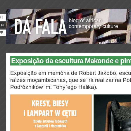
PT
blog of african
EN
contemporary culture
FR
Exposição da escultura Makonde e pin
Exposição em memória de Robert Jakobo, escul
raízes moçambicanas, que se irá realizar na P
Podróżników im. Tony`ego Halika).