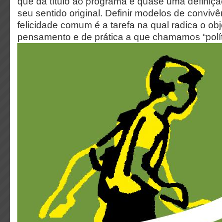
que dá título ao programa é quase uma definição
seu sentido original. Definir modelos de convivê
felicidade comum é a tarefa na qual radica o obj
pensamento e de prática a que chamamos “polít