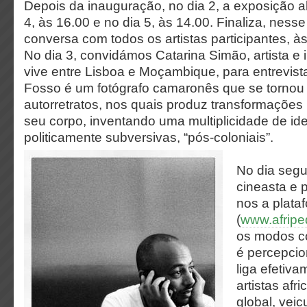
Depois da inauguração, no dia 2, a exposição a
4, às 16.00 e no dia 5, às 14.00. Finaliza, nes
conversa com todos os artistas participantes, às
No dia 3, convidámos Catarina Simão, artista e 
vive entre Lisboa e Moçambique, para entrevis
Fosso é um fotógrafo camaronês que se tornou
autorretratos, nos quais produz transformações
seu corpo, inventando uma multiplicidade de id
politicamente subversivas, “pós-coloniais”.
No dia segu
cineasta e 
nos a plata
(
www.afripe
os modos co
é percepci
liga efetiva
artistas afr
global, vei