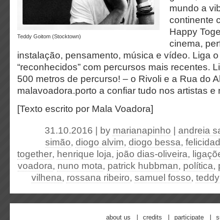
mundo a vi
continente 
Happy Togeth
Teddy Goitom (Stocktown)
cinema, per
instalação, pensamento, música e vídeo. Liga o 
“reconhecidos” com percursos mais recentes. L
500 metros de percurso! – o Rivoli e a Rua do 
malavoadora.porto a confiar tudo nos artistas e 
[Texto escrito por Mala Voadora]
31.10.2016 | by
marianapinho
|
andreia s
simão
,
diogo alvim
,
diogo bessa
,
felicid
together
,
henrique loja
,
joão dias-oliveira
,
ligaçõ
voadora
,
nuno mota
,
patrick hubbman
,
política
,
vilhena
,
rossana ribeiro
,
samuel fosso
,
teddy
about us
credits
participate
s