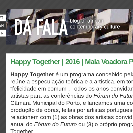
PT
blog of african
EN
contemporary culture
FR
Happy Together | 2016 | Mala Voadora 
Happy Together
é um programa concebido pel
reúne a especulação teórica e a artística, em to
“felicidade em comum”. Todos os anos convida
artistas para as conferências do
Fórum do Futu
Câmara Municipal do Porto, e lançamos uma co
produção de obras, feitas por artistas portugue
relacionem com (1) as obras dos artistas convid
anual do
Fórum do Futuro
ou (3) o próprio pro
Together
.