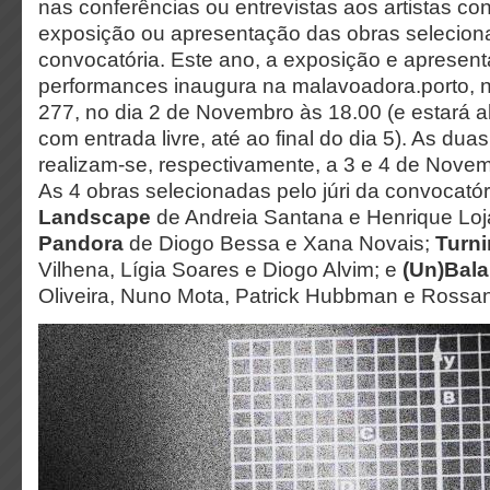
nas conferências ou entrevistas aos artistas co
exposição ou apresentação das obras selecion
convocatória. Este ano, a exposição e apresen
performances inaugura na malavoadora.porto,
277, no dia 2 de Novembro às 18.00 (e estará a
com entrada livre, até ao final do dia 5). As dua
realizam-se, respectivamente, a 3 e 4 de Novemb
As 4 obras selecionadas pelo júri da convocató
Landscape
de Andreia Santana e Henrique Loj
Pandora
de Diogo Bessa e Xana Novais;
Turn
Vilhena, Lígia Soares e Diogo Alvim; e
(Un)Bal
Oliveira, Nuno Mota, Patrick Hubbman e Rossan