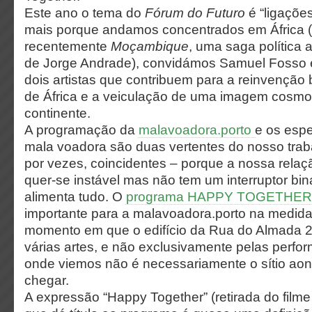
Este ano o tema do
Fórum do Futuro
é “ligaçõe
mais porque andamos concentrados em África 
recentemente
Moçambique
, uma saga política a
de Jorge Andrade), convidámos Samuel Fosso 
dois artistas que contribuem para a reinvenção b
de África e a veiculação de uma imagem cosmo
continente.
A​ ​programação​ ​da​
​malavoadora.porto​ ​
e​ ​os​ ​esp
​mala​ ​voadora​ ​são duas​ ​vertentes​ ​do​ ​nosso​ ​trab
por​ ​vezes,​ ​coincidentes​ ​– porque​ ​a​ ​nossa relação
quer-se​ ​instável​ ​mas​ ​não​ ​tem​ ​um​ ​interruptor​ ​biná
alimenta​ ​tudo. O
programa HAPPY TOGETHER
importante para a malavoadora.porto na medid
momento em que o edifício da Rua do Almada 
várias artes, e não exclusivamente pelas perform
onde viemos não é necessariamente o sítio a
chegar.
A expressão “Happy Together” (retirada do film