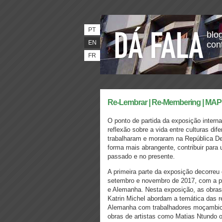
PT
blog
EN
con
FR
Re-Lembrar | Re-Membering | MA
O ponto de partida da exposição intern
reflexão sobre a vida entre culturas di
trabalharam e moraram na República De
forma mais abrangente, contribuir para 
passado e no presente.
A primeira parte da exposição decorreu
setembro e novembro de 2017, com a pa
e Alemanha. Nesta exposição, as obras 
Katrin Michel abordam a temática das 
Alemanha com trabalhadores moçambic
obras de artistas como Matias Ntundo