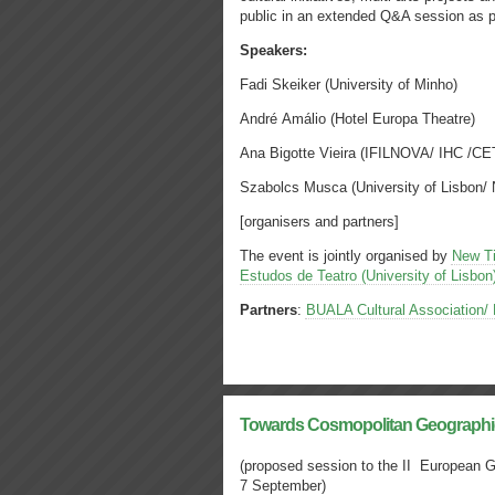
public in an extended Q&A session as pa
Speakers:
Fadi Skeiker (University of Minho)
André Amálio (Hotel Europa Theatre)
Ana Bigotte Vieira (IFILNOVA/ IHC /CET
Szabolcs Musca (University of Lisbon/
[organisers and partners]
The event is jointly organised by
New Ti
Estudos de Teatro (University of Lisbon
Partners
:
BUALA Cultural Association/ 
Towards Cosmopolitan Geographies
(proposed session to the II European G
7 September)