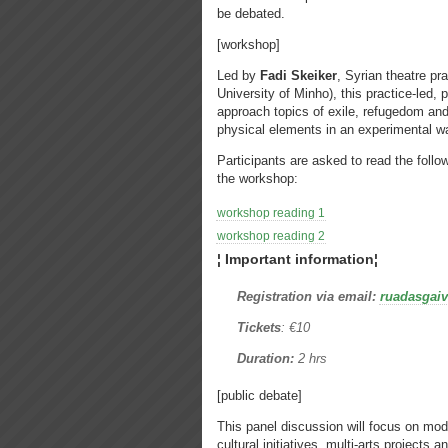
be debated.
[workshop]
Led by
Fadi Skeiker
, Syrian theatre pr
University of Minho), this practice-led, 
approach topics of exile, refugedom an
physical elements in an experimental w
Participants are asked to read the follo
the workshop:
workshop reading 1
workshop reading 2
¦ Important information¦
Registration via email:
ruadasgai
Tickets
: €10
Duration:
2 hrs
[public debate]
This panel discussion will focus on moda
cultural initiatives, multi-arts projects 