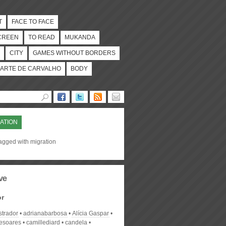
T
FACE TO FACE
CREEN
TO READ
MUKANDA
CITY
GAMES WITHOUT BORDERS
ARTE DE CARVALHO
BODY
ATION
agged with migration
ve
or
strador
adrianabarbosa
Alícia Gaspar
desoares
camillediard
candela