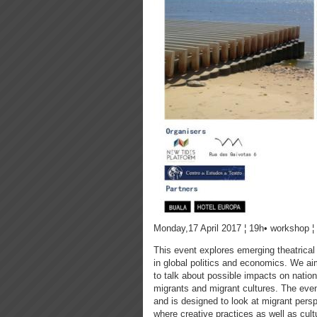
Monday,17 April 2017 ¦ 19h• workshop ¦
This event explores emerging theatrical 
in global politics and economics. We ai
to talk about possible impacts on nation
migrants and migrant cultures. The even
and is designed to look at migrant pers
where creative practices as well as cult