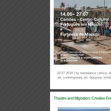
20.07.2018 | by
martalanca
|
africa
,
a
art
,
contemporary art
,
diáspora
,
exhib
Theatre and Migration: Creative E