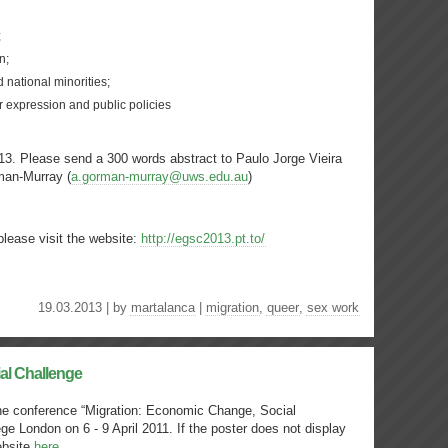
;
n;
national minorities;
r expression and public policies
013. Please send a 300 words abstract to Paulo Jorge Vieira
man-Murray (
a.gorman-murray@uws.edu.au
)
please visit the website:
http://egsc2013.pt.to/
19.03.2013 | by
martalanca
|
migration
,
queer
,
sex work
al Challenge
 the conference “Migration: Economic Change, Social
ege London on 6 - 9 April 2011. If the poster does not display
ebsite
here