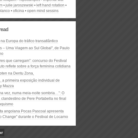
um
julie jaroszewski
left hand rotation
blanco
oficina
open mind sessins
read
 na Europa do tráfico transatlântico
ós – Uma Viagem ao Sul Global", de Paulo
ho
res que carregam”: concurso do Festival
to reflete sobre a força feminina cotidiana
oten na Dentu Zona,
, a primeira exposição individual de
y Mazza
ma vez, numa meia-noite sombria…”: O
clandestino de Pere Portabella no final
nquismo
ta angolana Pocas Pascoal apresenta
to Change" durante o Festival de Locarno
or