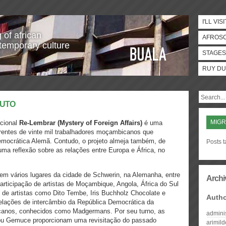
I'LL VISI
 of african
AFROS
temporary culture
STAGES
RUY DU
PUTO
MIGR
acional
Re-Lembrar (Mystery of Foreign Affairs)
é uma
ferentes de vinte mil trabalhadores moçambicanos que
mocrática Alemã. Contudo, o projeto almeja também, de
Posts t
uma reflexão sobre as relações entre Europa e África, no
 em vários lugares da cidade de Schwerin, na Alemanha, entre
Archi
rticipação de artistas de Moçambique, Angola, África do Sul
de artistas como Dito Tembe, Iris Buchholz Chocolate e
Auth
relações de intercâmbio da República Democrática da
anos, conhecidos como Madgermans. Por seu turno, as
admini
 ou Gemuce proporcionam uma revisitação do passado
arimil