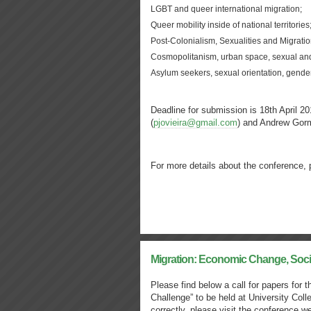
LGBT and queer international migration;
Queer mobility inside of national territories
Post-Colonialism, Sexualities and Migratio
Cosmopolitanism, urban space, sexual and 
Asylum seekers, sexual orientation, gende
Deadline for submission is 18th April 2
(
pjovieira@gmail.com
) and Andrew Gor
For more details about the conference, 
Migration: Economic Change, Soci
Please find below a call for papers for
Challenge” to be held at University Coll
correctly, please visit the conference w