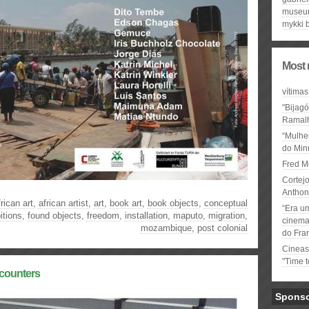
muse
mykki 
Most 
vítimas
"Bijag
Ramal
“Mulhe
do Minu
Fred M
Cortejo
Anthon
frican art
,
african artist
,
art
,
book art
,
book objects
,
conceptual
“Era u
itions
,
found objects
,
freedom
,
installation
,
maputo
,
migration
,
cinema 
mozambique
,
post colonial
do Fra
Cineas
"Time 
ncounters
Spons