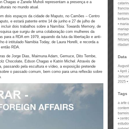
son Chagas e Zanele Muholi representam a presença e a
catari
ulturais no mundo atual.
franci
hermin
 em dois espaços da cidade de Maputo, no Camões – Centro
keitam
puto, e estará patente entre 14 de junho e 27 de julho de
mari
incluir dois trabalhos sobre a Namíbia: Towards Memory, de
mariap
pesquisa que surgiu de uma colaboração com mulheres da
martam
 para a RDA em 1979, aquando da luta da libertação e anti-
Nilzan
ho é intitulado Namibia Today, de Laura Horelli, e recorda a
ritada
a então RDA.
bras de Jorge Dias, Maimuna Adam, Gemuce, Dito Tembe,
Data
olz Chocolate, Edson Chagas e Katrin Michel. Através de
August
ra, passando pela escultura e vídeo, a exposição pretende
April
a sobre o passado comum, bem como para uma reflexão sobre
Januar
a.
2025
Tags
a arte 
contem
barreir
centr
estudos
gabrie