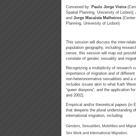
Convened by:
Paulo Jorge Vieira
(Cent
Spatial Planning, University of Lisbon);
and
Jorge Macaísta Malheiros
(Center 
Planning, University of Lisbon)
This session will discuss the inter-relat
population geography, including research 
sense, this session will map out possible
correlate of gender, sexuality and migrat
Recognizing a multiplicity of research c
importance of migration and of different 
non-heteronormative sexualities and a v
includes issues akin to what Kath Westo
“queer diaspora”, and the application for
and 2002).
Empirical and/or theoretical papers (in
that deepens the plural understanding of
international migration, including:
Genders, Sexualities, Mobilities and Migra
Sex Work and International Migration;