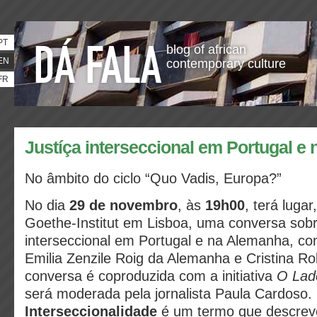
PT
blog of african
EN
contemporary culture
FR
Justíça interseccional em Portugal e
No âmbito do ciclo “Quo Vadis, Europa?”
No dia
29 de novembro
, às
19h00
, terá lugar
Goethe-Institut em Lisboa, uma conversa sobr
interseccional em Portugal e na Alemanha, c
Emilia Zenzile Roig da Alemanha e Cristina Ro
conversa é coproduzida com a initiativa
O Lad
será moderada pela jornalista Paula Cardoso.
Interseccionalidade
é um termo que descreve